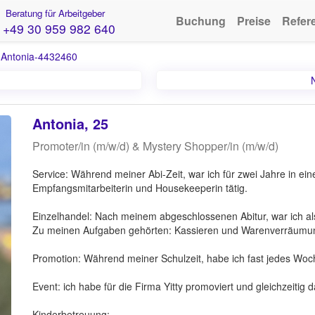
Beratung für Arbeitgeber
Buchung
Preise
Refer
+49 30 959 982 640
›
Antonia-4432460
Antonia, 25
Promoter/in (m/w/d) & Mystery Shopper/in (m/w/d)
Service: Während meiner Abi-Zeit, war ich für zwei Jahre in ein
Empfangsmitarbeiterin und Housekeeperin tätig.
Einzelhandel: Nach meinem abgeschlossenen Abitur, war ich als Te
Zu meinen Aufgaben gehörten: Kassieren und Warenverräumu
Promotion: Während meiner Schulzeit, habe ich fast jedes Woch
Event: ich habe für die Firma Yitty promoviert und gleichzeitig 
Kinderbetreuung: