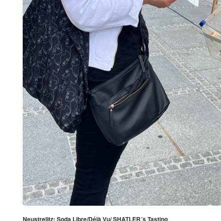
Neustrelitz: Soda Libre/Déjà Vu/ SHATLER´s Tasting