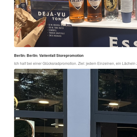
Berlin: Berlin: Vattenfall Storepromotion
Ich half bei einer Glücksradpromotion. Ziel: jedem Einzelnen, ein Lächel