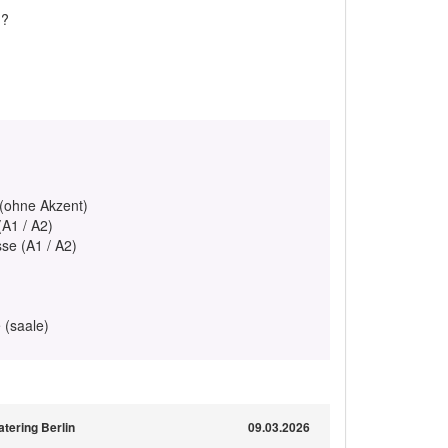
??
 (ohne Akzent)
(A1 / A2)
se (A1 / A2)
e (saale)
tering Berlin
09.03.2026