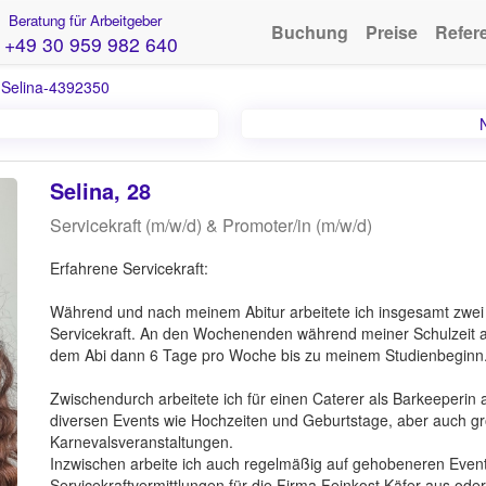
Beratung für Arbeitgeber
Buchung
Preise
Refer
+49 30 959 982 640
›
Selina-4392350
Selina, 28
Servicekraft (m/w/d) & Promoter/in (m/w/d)
Erfahrene Servicekraft:
Während und nach meinem Abitur arbeitete ich insgesamt zwei 
Servicekraft. An den Wochenenden während meiner Schulzeit 
dem Abi dann 6 Tage pro Woche bis zu meinem Studienbeginn
Zwischendurch arbeitete ich für einen Caterer als Barkeeperin a
diversen Events wie Hochzeiten und Geburtstage, aber auch grö
Karnevalsveranstaltungen.
Inzwischen arbeite ich auch regelmäßig auf gehobeneren Events
Servicekraftvermittlungen für die Firma Feinkost Käfer aus od