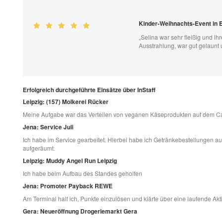
Kinder-Weihnachts-Event in Er
„Selina war sehr fleißig und ih
Ausstrahlung, war gut gelaunt 
Erfolgreich durchgeführte Einsätze über InStaff
Leipzig: (157) Molkerei Rücker
Meine Aufgabe war das Verteilen von veganen Käseprodukten auf dem Ca
Jena: Service Juli
Ich habe im Service gearbeitet. Hierbei habe ich Getränkebestellungen
aufgeräumt.
Leipzig: Muddy Angel Run Leipzig
Ich habe beim Aufbau des Standes geholfen
Jena: Promoter Payback REWE
Am Terminal half ich, Punkte einzulösen und klärte über eine laufende Akti
Gera: Neueröffnung Drogeriemarkt Gera