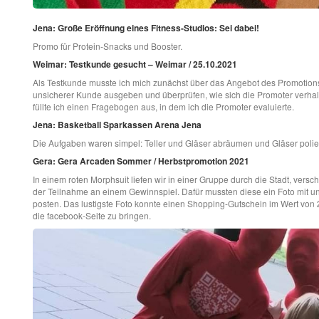
Jena: Große Eröffnung eines Fitness-Studios: Sei dabei!
Promo für Protein-Snacks und Booster.
Weimar: Testkunde gesucht – Weimar / 25.10.2021
Als Testkunde musste ich mich zunächst über das Angebot des Promotions
unsicherer Kunde ausgeben und überprüfen, wie sich die Promoter verhal
füllte ich einen Fragebogen aus, in dem ich die Promoter evaluierte.
Jena: Basketball Sparkassen Arena Jena
Die Aufgaben waren simpel: Teller und Gläser abräumen und Gläser polie
Gera: Gera Arcaden Sommer / Herbstpromotion 2021
In einem roten Morphsuit liefen wir in einer Gruppe durch die Stadt, ver
der Teilnahme an einem Gewinnspiel. Dafür mussten diese ein Foto mit u
posten. Das lustigste Foto konnte einen Shopping-Gutschein im Wert von
die facebook-Seite zu bringen.