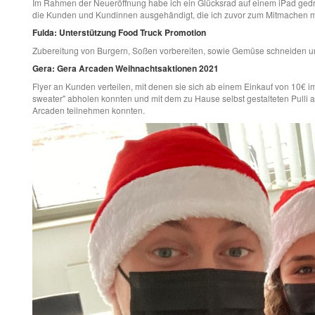
Im Rahmen der Neueröffnung habe ich ein Glücksrad auf einem iPad ge
die Kunden und Kundinnen ausgehändigt, die ich zuvor zum Mitmachen mo
Fulda: Unterstützung Food Truck Promotion
Zubereitung von Burgern, Soßen vorbereiten, sowie Gemüse schneiden 
Gera: Gera Arcaden Weihnachtsaktionen 2021
Flyer an Kunden verteilen, mit denen sie sich ab einem Einkauf von 10€ im
sweater" abholen konnten und mit dem zu Hause selbst gestalteten Pulli 
Arcaden teilnehmen konnten.