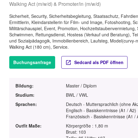
Walking Act (m/w/d) & Promoter/in (m/w/d)
Sicherheit, Security, Sicherheitsbegleitung, Staatsschutz, Fahrdie
Ermittlerin, Kleindarstellerin für Film- und Image, Fotoshooting, S
Militärschauspiel, Event, Promotion, Hochzeitstaubenvermietung, S
Schwimmen, Rettungsdienst, Hostess (Verkauf und Beratung), Tei
und Sozialpädagogik, Immobilienbereich, Laufsteg, Model(curvy-
Walking Act (180 cm), Service.
Buchungsanfrage
Sedcard als PDF öffnen
Bildung:
Master / Diplom
Studium:
BWL / VWL
Sprachen:
Deutsch - Muttersprachlich (ohne Ak
Englisch - Basiskenntnisse (A1 / A2)
Französisch - Basiskenntnisse (A1 / 
Outfit Maße:
Körpergröße : 1,80 m
Brust: 103