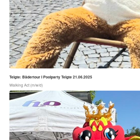
Telgte: Bädertour I Poolparty Telgte 21.06.2025
Walking Act (m/w/d)