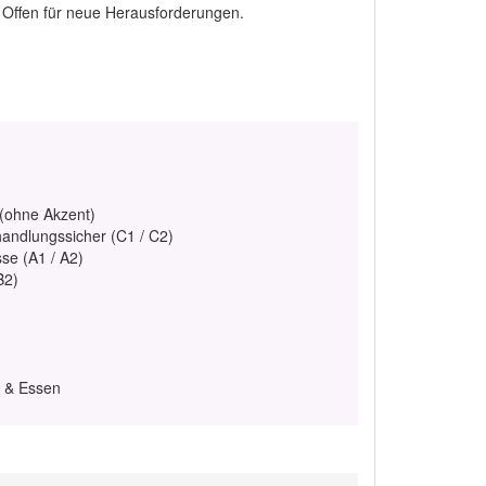
t. Offen für neue Herausforderungen.
 (ohne Akzent)
handlungssicher (C1 / C2)
se (A1 / A2)
B2)
d & Essen