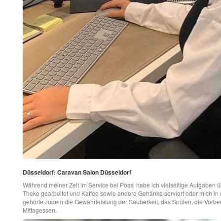
Düsseldorf: Caravan Salon Düsseldorf
Während meiner Zeit im Service bei Pössl habe ich vielseitige Aufgaben
Theke gearbeitet und Kaffee sowie andere Getränke serviert oder mich in
gehörte zudem die Gewährleistung der Sauberkeit, das Spülen, die Vorbe
Mittagessen.