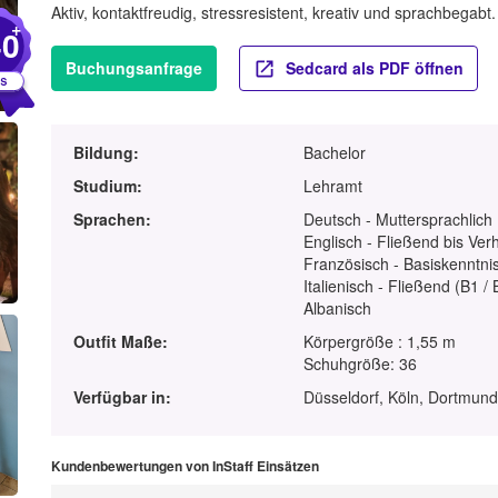
Aktiv, kontaktfreudig, stressresistent, kreativ und sprachbegab
+
40
Buchungsanfrage
Sedcard als PDF öffnen
Bildung:
Bachelor
Studium:
Lehramt
Sprachen:
Deutsch - Muttersprachlich
Englisch - Fließend bis Ver
Französisch - Basiskenntnis
Italienisch - Fließend (B1 / 
Albanisch
Outfit Maße:
Körpergröße : 1,55 m
Schuhgröße: 36
Verfügbar in:
Düsseldorf, Köln, Dortmun
Kundenbewertungen von InStaff Einsätzen