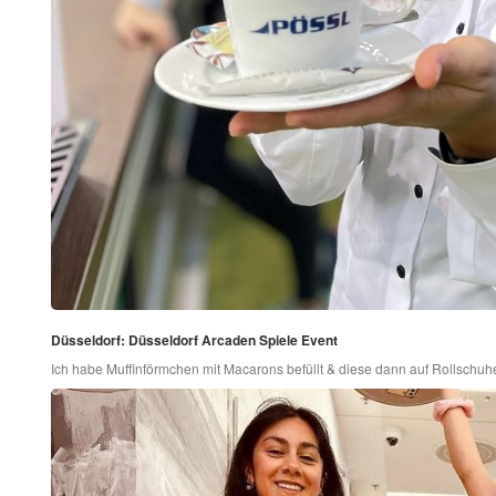
Düsseldorf: Düsseldorf Arcaden Spiele Event
Ich habe Muffinförmchen mit Macarons befüllt & diese dann auf Rollschuh