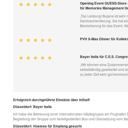
Opening Event GUESS-Store -
für Memories Management 
„Top Leistung! Bujana ist sehr 
Serviceorientierung. Sie hat s
Bereicherung für das Event. A
PVH X-Mas Dinner für Kollek
Bayer Italia für C.E.S. Cong
„Wir können eine Zusammenarb
selbstständig gearbeitet und 
zu jeder Zeit sehr gut kommuniz
Erfolgreich durchgeführte Einsätze über InStaff
Düsseldorf: Bayer Italia
Ich habe die Betreuung einer internationalen Gästegruppe am Flughafen
Begleitung der Gruppe zum bereitgestellten Bus und Übersetzung vom Ital
Düsseldorf: Hostess für Empfang gesucht