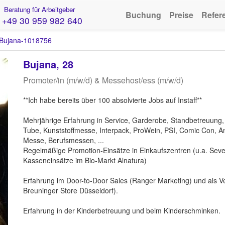
Beratung für Arbeitgeber
Buchung
Preise
Refer
+49 30 959 982 640
Bujana-1018756
Bujana, 28
Promoter/in (m/w/d) & Messehost/ess (m/w/d)
**Ich habe bereits über 100 absolvierte Jobs auf Instaff**
Mehrjährige Erfahrung in Service, Garderobe, Standbetreuung,
Tube, Kunststoffmesse, Interpack, ProWein, PSI, Comic Con, 
Messe, Berufsmessen, ...
Regelmäßige Promotion-Einsätze in Einkaufszentren (u.a. Seve
Kasseneinsätze im Bio-Markt Alnatura)
Erfahrung im Door-to-Door Sales (Ranger Marketing) und als V
Breuninger Store Düsseldorf).
Erfahrung in der Kinderbetreuung und beim Kinderschminken.