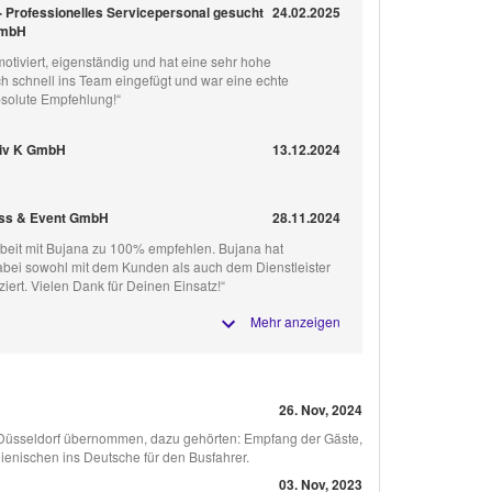
 Professionelles Servicepersonal gesucht
24.02.2025
GmbH
motiviert, eigenständig und hat eine sehr hohe
ich schnell ins Team eingefügt und war eine echte
bsolute Empfehlung!“
tiv K GmbH
13.12.2024
ress & Event GmbH
28.11.2024
eit mit Bujana zu 100% empfehlen. Bujana hat
dabei sowohl mit dem Kunden als auch dem Dienstleister
iert. Vielen Dank für Deinen Einsatz!“
Mehr anzeigen
26. Nov, 2024
 Düsseldorf übernommen, dazu gehörten: Empfang der Gäste,
ienischen ins Deutsche für den Busfahrer.
03. Nov, 2023