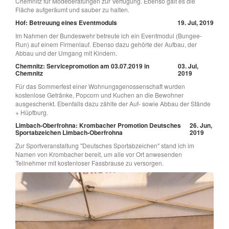
Chemnitz für Modeberatungen zur Verfügung. Ebenso galt es die
Fläche aufgeräumt und sauber zu halten.
Hof: Betreuung eines Eventmoduls
19. Jul, 2019
Im Nahmen der Bundeswehr betreute ich ein Eventmodul (Bungee-
Run) auf einem Firmenlauf. Ebenso dazu gehörte der Aufbau, der
Abbau und der Umgang mit Kindern.
Chemnitz: Servicepromotion am 03.07.2019 in
03. Jul,
Chemnitz
2019
Für das Sommerfest einer Wohnungsgenossenschaft wurden
kostenlose Getränke, Popcorn und Kuchen an die Bewohner
ausgeschenkt. Ebenfalls dazu zählte der Auf- sowie Abbau der Stände
+ Hüpfburg.
Limbach-Oberfrohna: Krombacher Promotion Deutsches
26. Jun,
Sportabzeichen Limbach-Oberfrohna
2019
Zur Sportveranstaltung "Deutsches Sportabzeichen" stand ich im
Namen von Krombacher bereit, um alle vor Ort anwesenden
Teilnehmer mit kostenloser Fassbrause zu versorgen.