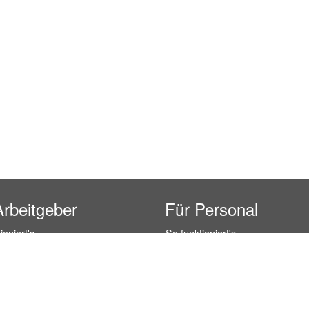
Arbeitgeber
Für Personal
ioniert's
So funktioniert's
gsanfrage
Registrierung
icherheit durch AÜG
Anstellungsverhältnis
& Leistungen
Gehälter-Übersicht
eferenzen
Erfahrungsberichte