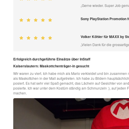
„Gerne wieder. Super Job gem
Sony PlayStation Promotion 
Volker Köhler für MAXX by S
„Vielen Dank für die grossartig
Erfolgreich durchgeführte Einsätze über InStaff
Kaiserslautern: Maskottchenträger-in gesucht
Wir waren zu viert. Ich habe mich als Mario verkleidet und bin zusammen mi
als Maskottchen in der Mall aufgetreten. Ich habe zu Bildern hauptsächl
posiert. Es hat sehr viel Spaß gemacht, das Lächeln auf Gesichter von an
posierte. Ich war unter dem Kostüm ständig am Schmunzeln :), auf jeden F
machen.