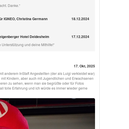
acht. Danke.“
für IGNEO, Christina Germann
18.12.2024
teigenberger Hotel Deidesheim
17.12.2024
e Unterstützung und deine Mithilfe!“
17. Okt, 2025
t anderem InStaff Angestellten (der als Luigi verkleidet war)
ich mit Kindern, aber auch mit Jugendlichen und Erwachsenen
deren zu sehen, wenn man sie begrüßte oder für Fotos
all tolle Erfahrung und ich würde es immer wieder gerne