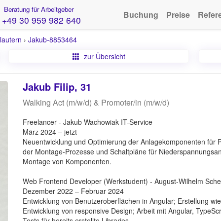
Beratung für Arbeitgeber
Buchung
Preise
Refer
+49 30 959 982 640
lautern
›
Jakub-8853464
zur Übersicht
Jakub Filip, 31
Walking Act (m/w/d) & Promoter/in (m/w/d)
Freelancer - Jakub Wachowiak IT-Service
März 2024 – jetzt
Neuentwicklung und Optimierung der Anlagekomponenten für P
der Montage-Prozesse und Schaltpläne für Niederspannungsanl
Montage von Komponenten.
Web Frontend Developer (Werkstudent) - August-Wilhelm Sche
Dezember 2022 – Februar 2024
Entwicklung von Benutzeroberflächen in Angular; Erstellung w
Entwicklung von responsive Design; Arbeit mit Angular, TypeScr
Tests für bereits erstellte Libraries.