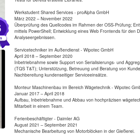
Werkstudent Shared Services - proAlpha GmbH
März 2022 – November 2022
6
Überprüfung des Quellcodes im Rahmen der OSS-Prüfung; Ent
mittels PowerShell; Entwicklung eines Web Frontends für den 
Analyseergebnissen.
Servicetechniker im Außendienst - Wipotec GmbH
April 2018 – September 2020
Inbetriebnahme sowie Support von Serialisierungs- und Aggre
(TQS T&T); Unterstützung, Betreuung und Beratung von Kunden
Nachbereitung kundenseitiger Serviceeinsätze.
Monteur Maschinenbau im Bereich Wägetechnik - Wipotec Gm
Januar 2017 – April 2018
Aufbau, Inbetriebnahme und Abbau von hochpräzisen wägetec
Mitarbeit in einem Team.
Ferienbeschäftigter - Daimler AG
August 2021 – September 2021
Mechanische Bearbeitung von Motorblöcken in der Gießerei.