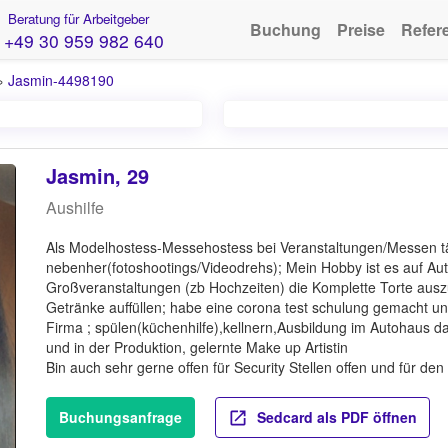
Beratung für Arbeitgeber
Buchung
Preise
Refer
+49 30 959 982 640
›
Jasmin-4498190
Jasmin, 29
Aushilfe
Als Modelhostess-Messehostess bei Veranstaltungen/Messen t
nebenher(fotoshootings/Videodrehs); Mein Hobby ist es auf Aut
Großveranstaltungen (zb Hochzeiten) die Komplette Torte ausz
Getränke auffüllen; habe eine corona test schulung gemacht u
Firma ; spülen(küchenhilfe),kellnern,Ausbildung im Autohaus 
und in der Produktion, gelernte Make up Artistin
Bin auch sehr gerne offen für Security Stellen offen und für den
Buchungsanfrage
Sedcard als PDF öffnen