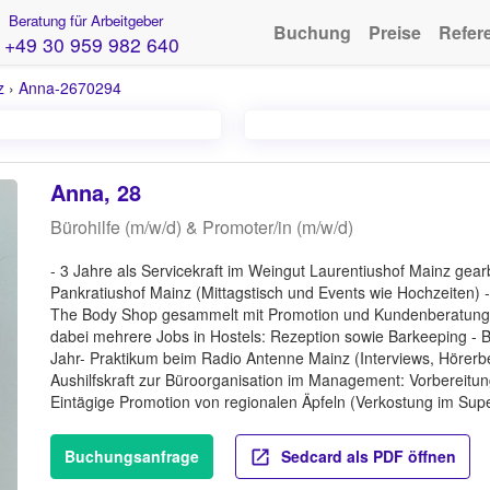
Beratung für Arbeitgeber
Buchung
Preise
Refer
+49 30 959 982 640
z
›
Anna-2670294
Anna, 28
Bürohilfe (m/w/d) & Promoter/in (m/w/d)
- 3 Jahre als Servicekraft im Weingut Laurentiushof Mainz gear
Pankratiushof Mainz (Mittagstisch und Events wie Hochzeiten) 
The Body Shop gesammelt mit Promotion und Kundenberatung -
dabei mehrere Jobs in Hostels: Rezeption sowie Barkeeping - Bi
Jahr- Praktikum beim Radio Antenne Mainz (Interviews, Hörer
Aushilfskraft zur Büroorganisation im Management: Vorbereitu
Eintägige Promotion von regionalen Äpfeln (Verkostung im Sup
Buchungsanfrage
Sedcard als PDF öffnen