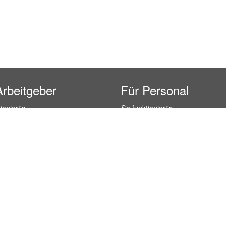
Arbeitgeber
Für Personal
ioniert's
So funktioniert's
gsanfrage
Registrierung
icherheit durch AÜG
Anstellungsverhältnis
& Leistungen
Gehälter-Übersicht
eferenzen
Erfahrungsberichte
 Personal
Hostess Jobs
on Personal
Promotion Jobs
 Personal
Service / Kellner Jobs
ersonal
Eventhelfer Jobs