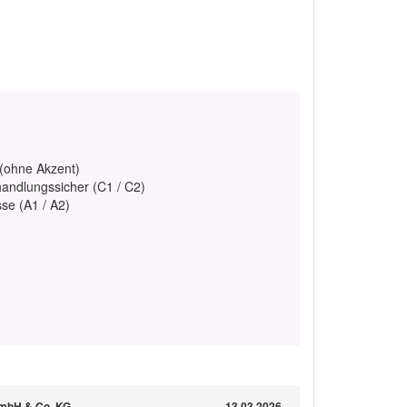
 (ohne Akzent)
handlungssicher (C1 / C2)
se (A1 / A2)
 GmbH & Co. KG
13.03.2026