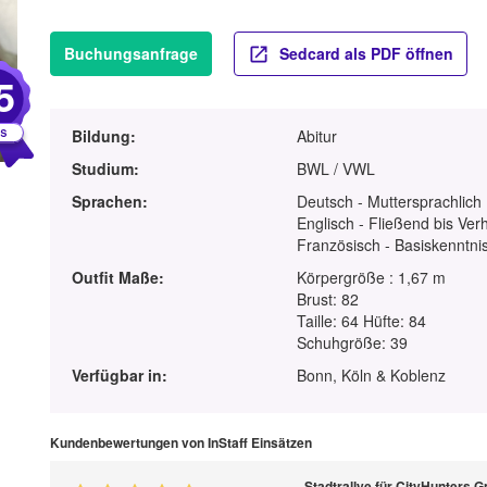
Buchungsanfrage
Sedcard als PDF öffnen
5
Bildung:
Abitur
Studium:
BWL / VWL
Sprachen:
Deutsch - Muttersprachlich
Englisch - Fließend bis Ver
Französisch - Basiskenntnis
Outfit Maße:
Körpergröße : 1,67 m
Brust: 82
Taille: 64 Hüfte: 84
Schuhgröße: 39
Verfügbar in:
Bonn, Köln & Koblenz
Kundenbewertungen von InStaff Einsätzen
Stadtrallye für CityHunters