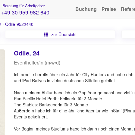
Beratung für Arbeitgeber
Buchung
Preise
Refer
+49 30 959 982 640
z
›
Odile-9522440
zur Übersicht
Odile, 24
Eventhelfer/in (m/w/d)
Ich arbeite bereits über ein Jahr für City Hunters und habe da
und iPad Rallyes in vielen deutschen Städten geleitet.
Nach meinem Abitur habe ich ein Gap Year gemacht und viel in 
Pan Pacific Hotel Perth: Kellnerin für 3 Monate
The Stables: Barkeeperin für 3 Monate
Außerdem habe ich für eine ähnliche Agentur wie InStaff (Pinna
Events gekellnert.
Vor Beginn meines Studiums habe ich dann noch einen Monat al