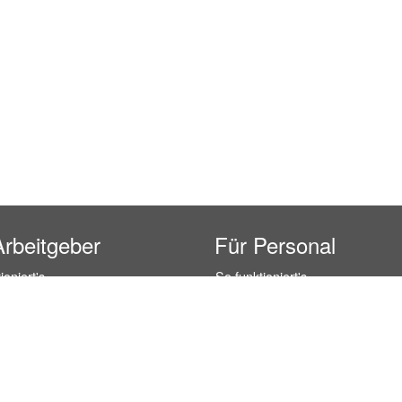
Arbeitgeber
Für Personal
ioniert's
So funktioniert's
gsanfrage
Registrierung
icherheit durch AÜG
Anstellungsverhältnis
& Leistungen
Gehälter-Übersicht
eferenzen
Erfahrungsberichte
 Personal
Hostess Jobs