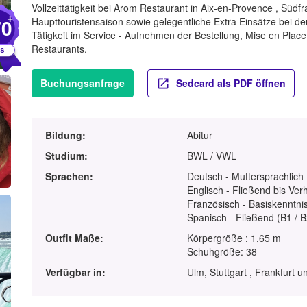
Vollzeittätigkeit bei Arom Restaurant in Aix-en-Provence , Süd
+
70
Haupttouristensaison sowie gelegentliche Extra Einsätze bei d
Tätigkeit im Service - Aufnehmen der Bestellung, Mise en Place
Restaurants.
Buchungsanfrage
Sedcard als PDF öffnen
Bildung:
Abitur
Studium:
BWL / VWL
Sprachen:
Deutsch - Muttersprachlich
Englisch - Fließend bis Ver
Französisch - Basiskenntnis
Spanisch - Fließend (B1 / B
Outfit Maße:
Körpergröße : 1,65 m
Schuhgröße: 38
Verfügbar in:
Ulm, Stuttgart , Frankfurt 