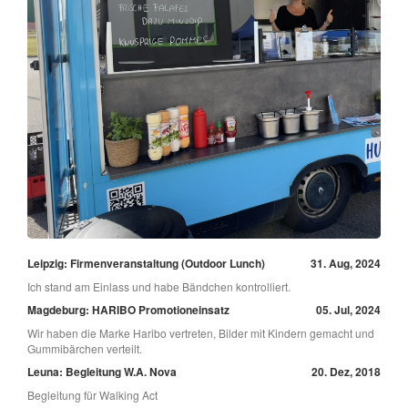
Leipzig: Firmenveranstaltung (Outdoor Lunch)
31. Aug, 2024
Ich stand am Einlass und habe Bändchen kontrolliert.
Magdeburg: HARIBO Promotioneinsatz
05. Jul, 2024
Wir haben die Marke Haribo vertreten, Bilder mit Kindern gemacht und
Gummibärchen verteilt.
Leuna: Begleitung W.A. Nova
20. Dez, 2018
Begleitung für Walking Act