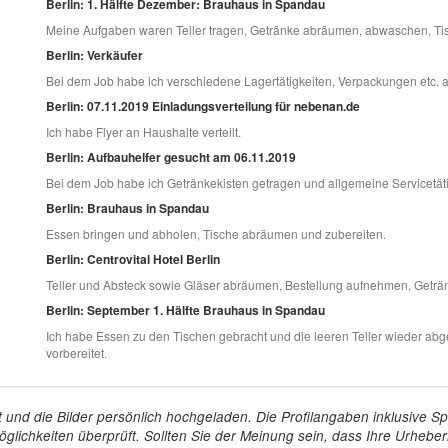
Berlin: 1. Hälfte Dezember: Brauhaus in Spandau
Meine Aufgaben waren Teller tragen, Getränke abräumen, abwaschen, Tis
Berlin: Verkäufer
Bei dem Job habe ich verschiedene Lagertätigkeiten, Verpackungen etc. 
Berlin: 07.11.2019 Einladungsverteilung für nebenan.de
Ich habe Flyer an Haushalte verteilt.
Berlin: Aufbauhelfer gesucht am 06.11.2019
Bei dem Job habe ich Getränkekisten getragen und allgemeine Servicetä
Berlin: Brauhaus in Spandau
Essen bringen und abholen, Tische abräumen und zubereiten.
Berlin: Centrovital Hotel Berlin
Teller und Absteck sowie Gläser abräumen, Bestellung aufnehmen, Geträ
Berlin: September 1. Hälfte Brauhaus in Spandau
Ich habe Essen zu den Tischen gebracht und die leeren Teller wieder abg
vorbereitet.
tellt und die Bilder persönlich hochgeladen. Die Profilangaben inklusiv
glichkeiten überprüft. Sollten Sie der Meinung sein, dass Ihre Urheberr