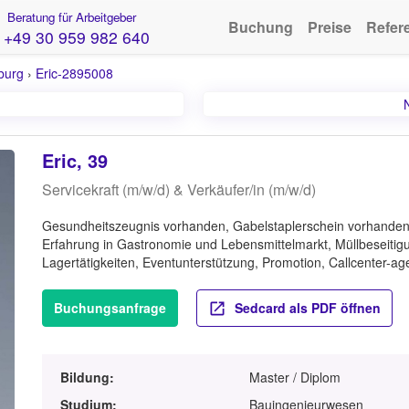
Beratung für Arbeitgeber
Buchung
Preise
Refer
+49 30 959 982 640
burg
›
Eric-2895008
Eric, 39
Servicekraft (m/w/d) & Verkäufer/in (m/w/d)
Gesundheitszeugnis vorhanden, Gabelstaplerschein vorhanden
Erfahrung in Gastronomie und Lebensmittelmarkt, Müllbeseitigu
Lagertätigkeiten, Eventunterstützung, Promotion, Callcenter-ag
Buchungsanfrage
Sedcard als PDF öffnen
Bildung:
Master / Diplom
Studium:
Bauingenieurwesen