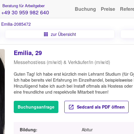
Beratung für Arbeitgeber
Buchung
Preise
Refer
+49 30 959 982 640
›
Emilia-2085472
zur Übersicht
Emilia, 29
Messehost/ess (m/w/d) & Verkäufer/in (m/w/d)
Guten Tag! Ich habe erst kürzlich mein Lehramt Studium (für Gy
Ich habe bereits viel Erfahrung im Einzelhandel, beispielsweise
Hinzufügend habe ich auch bei Instaff oftmals als Hostess oder
eine freundliche und respektvolle Mitarbeit freuen!
Buchungsanfrage
Sedcard als PDF öffnen
Bildung:
Abitur