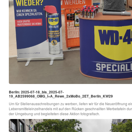
Berlin: 2025-07-18_bis_2025-07-
19_AB2599068_OMG_I+A_Rewe_2xMoBo_2ET_Berlin_KW29
Um für Stellenausschreibungen zu werben, liefen wir für die Neueröffnung e
Lebensmitteleinzelhandels mit auf den Rücken geschnallten Werbetafeln dur
der Umgebung und begleiteten diese Aktion fotografisch.