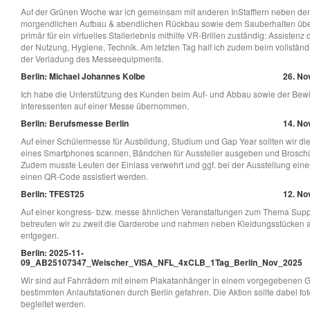
Auf der Grünen Woche war ich gemeinsam mit anderen InStafflern neben d
morgendlichen Aufbau & abendlichen Rückbau sowie dem Sauberhalten übe
primär für ein virtuelles Stallerlebnis mithilfe VR-Brillen zuständig: Assistenz
der Nutzung, Hygiene, Technik. Am letzten Tag half ich zudem beim vollstä
der Verladung des Messeequipments.
Berlin: Michael Johannes Kolbe
26. No
Ich habe die Unterstützung des Kunden beim Auf- und Abbau sowie der Bewi
Interessenten auf einer Messe übernommen.
Berlin: Berufsmesse Berlin
14. No
Auf einer Schülermesse für Ausbildung, Studium und Gap Year sollten wir die 
eines Smartphones scannen, Bändchen für Aussteller ausgeben und Broschür
Zudem musste Leuten der Einlass verwehrt und ggf. bei der Ausstellung eine
einen QR-Code assistiert werden.
Berlin: TFEST25
12. No
Auf einer kongress- bzw. messe ähnlichen Veranstaltungen zum Thema Supp
betreuten wir zu zweit die Garderobe und nahmen neben Kleidungsstücken
entgegen.
Berlin: 2025-11-
09_AB25107347_Weischer_VISA_NFL_4xCLB_1Tag_Berlin_Nov_2025
Wir sind auf Fahrrädern mit einem Plakatanhänger in einem vorgegebenen G
bestimmten Anlaufstationen durch Berlin gefahren. Die Aktion sollte dabei fot
begleitet werden.