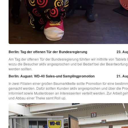
Berlin: Tag der offenen Tür der Bundesregierung
23. Aug
Am Tag der offenen Tür der Bundesregierung führten wir mithilfe von Tablets 
wozu die Besucher aktiv angesprochen und bei Bedarf bei der Beantwortung 
werden sollten.
Berlin: August: WD-40 Sales-und Samplingpromotion
21. Aug
In zwei Filialen einer großen Baumarktkette sollte Promotion für eine bestim
gemacht werden. Dafür sollten Kunden aktiv angesprochen und über die Pro
informiert sowie Musterdosen an Interessenten verteilt werden. Zur Arbeit ge
und Abbau einer Theke samt Roll up.