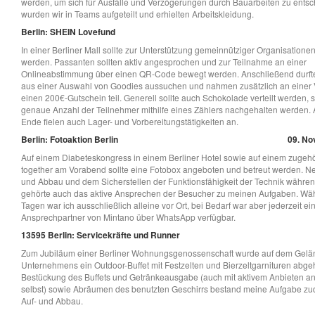
werden, um sich für Ausfälle und Verzögerungen durch Bauarbeiten zu entsc
wurden wir in Teams aufgeteilt und erhielten Arbeitskleidung.
Berlin: SHEIN Lovefund
In einer Berliner Mall sollte zur Unterstützung gemeinnütziger Organisation
werden. Passanten sollten aktiv angesprochen und zur Teilnahme an einer
Onlineabstimmung über einen QR-Code bewegt werden. Anschließend durfte
aus einer Auswahl von Goodies aussuchen und nahmen zusätzlich an einer 
einen 200€-Gutschein teil. Generell sollte auch Schokolade verteilt werden, 
genaue Anzahl der Teilnehmer mithilfe eines Zählers nachgehalten werden.
Ende fielen auch Lager- und Vorbereitungstätigkeiten an.
Berlin: Fotoaktion Berlin
09. No
Auf einem Diabeteskongress in einem Berliner Hotel sowie auf einem zugehö
together am Vorabend sollte eine Fotobox angeboten und betreut werden. N
und Abbau und dem Sicherstellen der Funktionsfähigkeit der Technik währen
gehörte auch das aktive Ansprechen der Besucher zu meinen Aufgaben. Wä
Tagen war ich ausschließlich alleine vor Ort, bei Bedarf war aber jederzeit ei
Ansprechpartner von Mintano über WhatsApp verfügbar.
13595 Berlin: Servicekräfte und Runner
Zum Jubiläum einer Berliner Wohnungsgenossenschaft wurde auf dem Gelä
Unternehmens ein Outdoor-Buffet mit Festzelten und Bierzeltgarnituren abg
Bestückung des Buffets und Getränkeausgabe (auch mit aktivem Anbieten a
selbst) sowie Abräumen des benutzten Geschirrs bestand meine Aufgabe z
Auf- und Abbau.