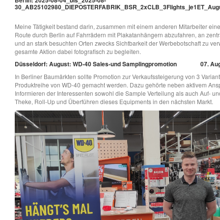
30_AB25102980_DIEPOSTERFABRIK_BSR_2xCLB_3Flights_je1ET_Augu
Meine Tätigkeit bestand darin, zusammen mit einem anderen Mitarbeiter ei
Route durch Berlin auf Fahrrädern mit Plakatanhängern abzufahren, an zent
und an stark besuchten Orten zwecks Sichtbarkeit der Werbebotschaft zu ver
gesamte Aktion dabei fotografisch zu begleiten.
Düsseldorf: August: WD-40 Sales-und Samplingpromotion
07. Aug
In Berliner Baumärkten sollte Promotion zur Verkaufssteigerung von 3 Varian
Produktreihe von WD-40 gemacht werden. Dazu gehörte neben aktivem Ans
Informieren der Interessenten sowohl die Sample Verteilung als auch Auf- u
Theke, Roll-Up und Überführen dieses Equipments in den nächsten Markt.