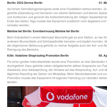
Berlin: DDG Derma Berlin
01. Ma
Auf einem Dermatologenkongress sollte eine Foodstation betreut werden. Z
gehörte Zubereitung und Servieren von allerlei Getränken und kleinen Speis
und Aufräumen und generell die Aufrechterhaltung der nötigen Sauberkeit d
Ende des letzten Tags musste das Equipment zusätzlich noch abgebaut und i
verladen werden.
Mahlow bei Berlin: Eventbetreuung Mahlow bei Berlin
Beim Kräuterfest in einem Mahlower Baumarkt gab es eine Station, an der Ki
anderem Blumentöpfe und Schlüsselbretter bemalen und basteln konnten. 
der allgemeinen Betreuung gehörte zu meiner Aufgabe auch der Auf- und A
Reinigung des Bereichs.
Köln: Vodafone Shoprouting Promotion Berlin
08. Ap
Für einen großen Internetanbieter wurde eine Promotion an drei Standorten i
durchgeführt. Dazu gehörte neben obligatorischer aktiver Ansprache von Pa
Glücksrad, eine Adressprüfung, der Hinweis auf das Shoprouting, Auf- und 
tägliches Reporting der Zahlen via WhatsApp. Beim Standortwechsel und z
Promotion musste das Equipment mit eigenem Fahrzeug zur nächsten Adres
werden.