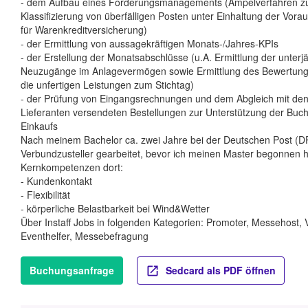
- dem Aufbau eines Forderungsmanagements (Ampelverfahren z
Klassifizierung von überfälligen Posten unter Einhaltung der Vor
für Warenkreditversicherung)
- der Ermittlung von aussagekräftigen Monats-/Jahres-KPIs
- der Erstellung der Monatsabschlüsse (u.A. Ermittlung der unterjä
Neuzugänge im Anlagevermögen sowie Ermittlung des Bewertung
die unfertigen Leistungen zum Stichtag)
- der Prüfung von Eingangsrechnungen und dem Abgleich mit de
Lieferanten versendeten Bestellungen zur Unterstützung der Buc
Einkaufs
Nach meinem Bachelor ca. zwei Jahre bei der Deutschen Post (D
Verbundzusteller gearbeitet, bevor ich meinen Master begonnen h
Kernkompetenzen dort:
- Kundenkontakt
- Flexibilität
- körperliche Belastbarkeit bei Wind&Wetter
Über Instaff Jobs in folgenden Kategorien: Promoter, Messehost, 
Eventhelfer, Messebefragung
Buchungsanfrage
Sedcard als PDF öffnen