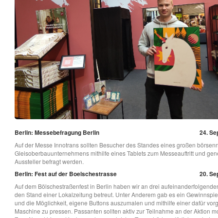
Berlin: Messebefragung Berlin
24. Se
Auf der Messe Innotrans sollten Besucher des Standes eines großen börsenn
Gleisoberbauunternehmens mithilfe eines Tablets zum Messeauftritt und gen
Aussteller befragt werden.
Berlin: Fest auf der Boelschestrasse
20. Se
Auf dem Bölschestraßenfest in Berlin haben wir an drei aufeinanderfolgende
den Stand einer Lokalzeitung betreut. Unter Anderem gab es ein Gewinnspie
und die Möglichkeit, eigene Buttons auszumalen und mithilfe einer dafür vo
Maschine zu pressen. Passanten sollten aktiv zur Teilnahme an der Aktion mo