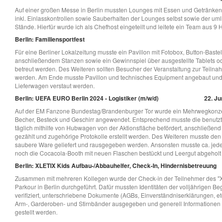
Auf einer großen Messe in Berlin mussten Lounges mit Essen und Getränken
inkl. Einlasskontrollen sowie Sauberhalten der Lounges selbst sowie der u
Stände. Hierfür wurde ich als Chefhost eingeteilt und leitete ein Team aus 9 
Berlin: Familiensportfest
Für eine Berliner Lokalzeitung musste ein Pavillon mit Fotobox, Button-Baste
anschließendem Stanzen sowie ein Gewinnspiel über ausgestellte Tablets 
betreut werden. Des Weiteren sollten Besucher der Veranstaltung zur Teilnah
werden. Am Ende musste Pavillon und technisches Equipment angebaut und
Lieferwagen verstaut werden.
Berlin: UEFA EURO Berlin 2024 - Logistiker (m/w/d)
22. Ju
Auf der EM Fanzone Bundestag/Brandenburger Tor wurde ein Mehrwegkonzep
Becher, Besteck und Geschirr angewendet. Entsprechend musste die benutzt
täglich mithilfe von Hubwagen von der Aktionsfläche befördert, anschließend 
gezählt und zugehörige Protokolle erstellt werden. Des Weiteren musste den
saubere Ware geliefert und rausgegeben werden. Ansonsten musste ca. jed
noch die Cocacola-Booth mit neuen Flaschen bestückt und Leergut abgeholt
Berlin: XLETIX Kids Aufbau-/Abbauhelfer, Check-In, Hindernisbetreuung
Zusammen mit mehreren Kollegen wurde der Check-in der Teilnehmer des "Xl
Parkour in Berlin durchgeführt. Dafür mussten Identitäten der volljährigen B
verifiziert, unterschriebene Dokumente (AGBs, Einverständniserklärungen, etc
Arm-, Garderoben- und Stirnbänder ausgegeben und generell Informationen
gestellt werden.