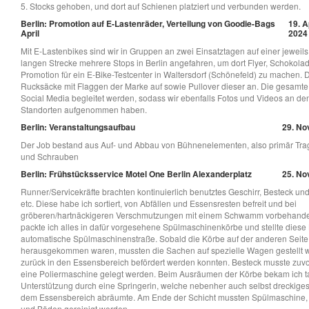
5. Stocks gehoben, und dort auf Schienen platziert und verbunden werden.
Berlin: Promotion auf E-Lastenräder, Verteilung von Goodie-Bags
19. A
April
2024
Mit E-Lastenbikes sind wir in Gruppen an zwei Einsatztagen auf einer jeweil
langen Strecke mehrere Stops in Berlin angefahren, um dort Flyer, Schokola
Promotion für ein E-Bike-Testcenter in Waltersdorf (Schönefeld) zu machen. D
Rucksäcke mit Flaggen der Marke auf sowie Pullover dieser an. Die gesamte A
Social Media begleitet werden, sodass wir ebenfalls Fotos und Videos an de
Standorten aufgenommen haben.
Berlin: Veranstaltungsaufbau
29. No
Der Job bestand aus Auf- und Abbau von Bühnenelementen, also primär Tr
und Schrauben
Berlin: Frühstücksservice Motel One Berlin Alexanderplatz
25. No
Runner/Servicekräfte brachten kontinuierlich benutztes Geschirr, Besteck un
etc. Diese habe ich sortiert, von Abfällen und Essensresten befreit und bei
gröberen/hartnäckigeren Verschmutzungen mit einem Schwamm vorbehandel
packte ich alles in dafür vorgesehene Spülmaschinenkörbe und stellte diese 
automatische Spülmaschinenstraße. Sobald die Körbe auf der anderen Seite 
herausgekommen waren, mussten die Sachen auf spezielle Wagen gestellt w
zurück in den Essensbereich befördert werden konnten. Besteck musste zuvo
eine Poliermaschine gelegt werden. Beim Ausräumen der Körbe bekam ich ta
Unterstützung durch eine Springerin, welche nebenher auch selbst dreckiges
dem Essensbereich abräumte. Am Ende der Schicht mussten Spülmaschine, 
und Böden gereinigt werden.