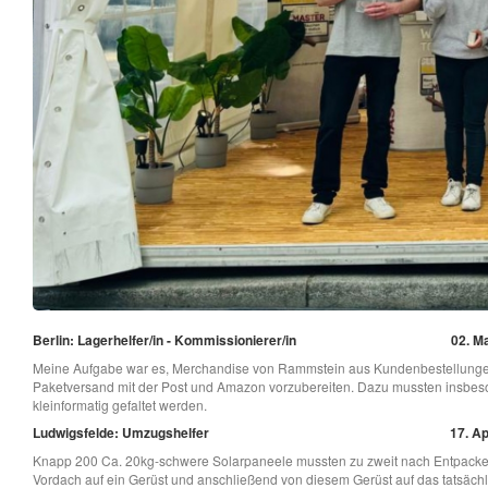
Berlin: Lagerhelfer/in - Kommissionierer/in
02. Ma
Meine Aufgabe war es, Merchandise von Rammstein aus Kundenbestellunge
Paketversand mit der Post und Amazon vorzubereiten. Dazu mussten insbeso
kleinformatig gefaltet werden.
Ludwigsfelde: Umzugshelfer
17. Ap
Knapp 200 Ca. 20kg-schwere Solarpaneele mussten zu zweit nach Entpack
Vordach auf ein Gerüst und anschließend von diesem Gerüst auf das tatsäch