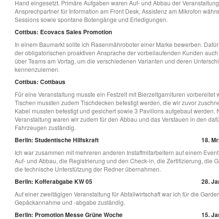
Hand eingesetzt. Primäre Aufgaben waren Auf- und Abbau der Veranstaltung
Ansprechpartner für Information am Front Desk, Assistenz am Mikrofon währ
Sessions sowie spontane Botengänge und Erledigungen.
Cottbus: Ecovacs Sales Promotion
In einem Baumarkt sollte ich Rasenmähroboter einer Marke bewerben. Dafü
der obligatorischen proaktiven Ansprache der vorbeilaufenden Kunden auch 
über Teams am Vortag, um die verschiedenen Varianten und deren Untersch
kennenzulernen.
Cottbus: Cottbaus
Für eine Veranstaltung musste ein Festzelt mit Bierzeltgarnituren vorbereitet
Tischen mussten zudem Tischdecken befestigt werden, die wir zuvor zuschn
Kabel mussten befestigt und gesichert sowie 3 Pavillons aufgebaut werden.
Veranstaltung waren wir zudem für den Abbau und das Verstauen in den da
Fahrzeugen zuständig.
Berlin: Studentische Hilfskraft
18. Mr
Ich war zusammen mit mehreren anderen Instaffmitarbeitern auf einem Event 
Auf- und Abbau, die Registrierung und den Check-in, die Zertifizierung, die
die technische Unterstützung der Redner übernahmen.
Berlin: Kofferabgabe KW 05
28. Ja
Auf einer zweitägigen Veranstaltung für Abfallwirtschaft war ich für die Garde
Gepäckannahme und -abgabe zuständig.
Berlin: Promotion Messe Grüne Woche
15. Ja