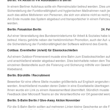
In einem Berliner Autohaus sollte ein Rennsimulator betreut werden. Dies u
Sicherstellung der Funktionsfähigkeit und hygienischen Maßnahmen nach j
auch das aktive Motivieren von Personen, die sich von alleine nicht so recht 
Am Ende musste das System abgebaut und transportsicher in einem Fahrzeu
werden.
Berlin: Fotoaktion Berlin
24. Fe
Auf einer Veranstaltung des Bundesministeriums für Arbeit & Soziales habe i
betreut. Hierzu gehörte neben der herkömmlichen Promotion, auch der Auf-
die Sicherstellung der Funktionsfähigkeit der Software während des Events.
Cottbus: Eventhelfer (m/w/d) für Eisstockschießen
Auf einem Outdoor-Firmenevent musste eine Bahn zum Eisstockschießen auf
und anschließend wieder abgebaut werden. Dies beinhaltete neben dem Tra
einzelnen Bestandteile auch die Fixierung und Sicherung mithilfe von Gewic
Klebeband.
Berlin: Bürohilfe / Recruitment
Bewerber für eine offene Stelle mussten größtenteils auf Englisch angerufen 
werden. Anschließend mussten deren Daten in eine Exceltabelle übertrage
Ihnen wurde ein Link zu einem Assessmenttest übermittelt. Stündlich musste 
Feedback über Microsoft Teams an die Verantwortliche vor Ort gesendet wer
Berlin: S-Bahn Berlin // Give-Away Aktion November
Für die S-Bahn Berlin sollten auf mehreren Linien kleine Geschenke an die Fa