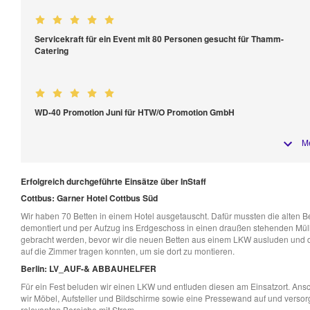
Servicekraft für ein Event mit 80 Personen gesucht für Thamm-
Catering
WD-40 Promotion Juni für HTW/O Promotion GmbH
M
Erfolgreich durchgeführte Einsätze über InStaff
Cottbus: Garner Hotel Cottbus Süd
Wir haben 70 Betten in einem Hotel ausgetauscht. Dafür mussten die alten B
demontiert und per Aufzug ins Erdgeschoss in einen draußen stehenden Mül
gebracht werden, bevor wir die neuen Betten aus einem LKW ausluden und 
auf die Zimmer tragen konnten, um sie dort zu montieren.
Berlin: LV_AUF-& ABBAUHELFER
Für ein Fest beluden wir einen LKW und entluden diesen am Einsatzort. Ans
wir Möbel, Aufsteller und Bildschirme sowie eine Pressewand auf und versorg
relevanten Bereiche mit Strom.