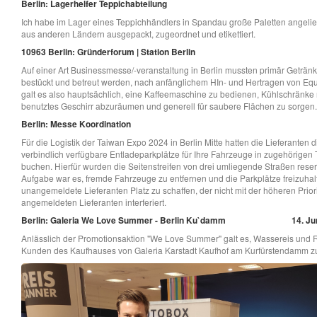
Berlin: Lagerhelfer Teppichabteilung
Ich habe im Lager eines Teppichhändlers in Spandau große Paletten angelie
aus anderen Ländern ausgepackt, zugeordnet und etikettiert.
10963 Berlin: Gründerforum | Station Berlin
Auf einer Art Businessmesse/-veranstaltung in Berlin mussten primär Geträn
bestückt und betreut werden, nach anfänglichem HIn- und Hertragen von Equi
galt es also hauptsächlich, eine Kaffeemaschine zu bedienen, Kühlschränke 
benutztes Geschirr abzuräumen und generell für saubere Flächen zu sorgen.
Berlin: Messe Koordination
Für die Logistik der Taiwan Expo 2024 in Berlin Mitte hatten die Lieferanten d
verbindlich verfügbare Entladeparkplätze für Ihre Fahrzeuge in zugehörigen 
buchen. Hierfür wurden die Seitenstreifen von drei umliegende Straßen reser
Aufgabe war es, fremde Fahrzeuge zu entfernen und die Parkplätze freizuhalt
unangemeldete Lieferanten Platz zu schaffen, der nicht mit der höheren Priori
angemeldeten Lieferanten interferiert.
Berlin: Galeria We Love Summer - Berlin Ku`damm
14. Ju
Anlässlich der Promotionsaktion "We Love Summer" galt es, Wassereis und 
Kunden des Kaufhauses von Galeria Karstadt Kaufhof am Kurfürstendamm zu 