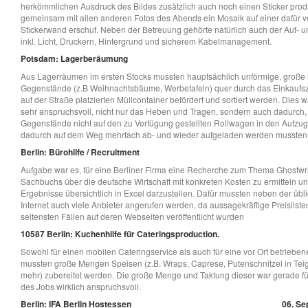
herkömmlichen Ausdruck des Bildes zusätzlich auch noch einen Sticker produ
gemeinsam mit allen anderen Fotos des Abends ein Mosaik auf einer dafür
Stickerwand erschuf. Neben der Betreuung gehörte natürlich auch der Auf- 
inkl. Licht, Druckern, Hintergrund und sicherem Kabelmanagement.
Potsdam: Lagerberäumung
Aus Lagerräumen im ersten Stocks mussten hauptsächlich unförmige, große
Gegenstände (z.B Weihnachtsbäume, Werbetafeln) quer durch das Einkaufsz
auf der Straße platzierten Müllcontainer befördert und sortiert werden. Dies w
sehr anspruchsvoll, nicht nur das Heben und Tragen, sondern auch dadurch, 
Gegenstände nicht auf den zu Verfügung gestellten Rollwagen in den Aufzu
dadurch auf dem Weg mehrfach ab- und wieder aufgeladen werden mussten
Berlin: Bürohilfe / Recruitment
Aufgabe war es, für eine Berliner Firma eine Recherche zum Thema Ghostwri
Sachbuchs über die deutsche Wirtschaft mit konkreten Kosten zu ermitteln un
Ergebnisse übersichtlich in Excel darzustellen. Dafür mussten neben der üb
Internet auch viele Anbieter angerufen werden, da aussagekräftige Preislisten
seltensten Fällen auf deren Webseiten veröffentlicht wurden
10587 Berlin: Kuchenhilfe für Cateringsproduction.
Sowohl für einen mobilen Cateringservice als auch für eine vor Ort betriebe
mussten große Mengen Speisen (z.B. Wraps, Caprese, Putenschnitzel in Teig
mehr) zubereitet werden. Die große Menge und Taktung dieser war gerade für
des Jobs wirklich anspruchsvoll.
Berlin: IFA Berlin Hostessen
06. Se