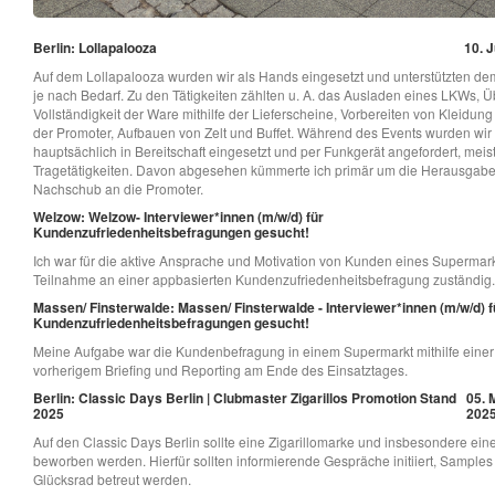
Berlin: Lollapalooza
10. J
Auf dem Lollapalooza wurden wir als Hands eingesetzt und unterstützten d
je nach Bedarf. Zu den Tätigkeiten zählten u. A. das Ausladen eines LKWs, Ü
Vollständigkeit der Ware mithilfe der Lieferscheine, Vorbereiten von Kleidu
der Promoter, Aufbauen von Zelt und Buffet. Während des Events wurden wir
hauptsächlich in Bereitschaft eingesetzt und per Funkgerät angefordert, meist
Tragetätigkeiten. Davon abgesehen kümmerte ich primär um die Herausgab
Nachschub an die Promoter.
Welzow: Welzow- Interviewer*innen (m/w/d) für
Kundenzufriedenheitsbefragungen gesucht!
Ich war für die aktive Ansprache und Motivation von Kunden eines Supermark
Teilnahme an einer appbasierten Kundenzufriedenheitsbefragung zuständig.
Massen/ Finsterwalde: Massen/ Finsterwalde - Interviewer*innen (m/w/d) f
Kundenzufriedenheitsbefragungen gesucht!
Meine Aufgabe war die Kundenbefragung in einem Supermarkt mithilfe einer
vorherigem Briefing und Reporting am Ende des Einsatztages.
Berlin: Classic Days Berlin | Clubmaster Zigarillos Promotion Stand
05. M
2025
202
Auf den Classic Days Berlin sollte eine Zigarillomarke und insbesondere ein
beworben werden. Hierfür sollten informierende Gespräche initiiert, Samples v
Glücksrad betreut werden.