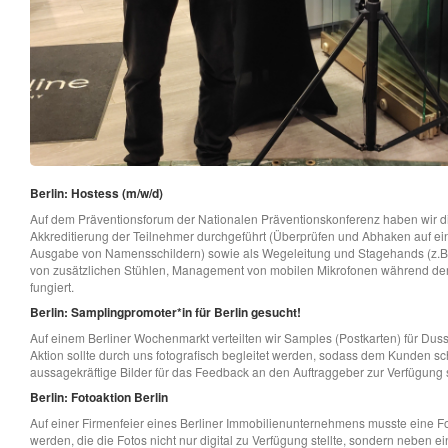
Berlin: Hostess (m/w/d)
Auf dem Präventionsforum der Nationalen Präventionskonferenz haben wir d
Akkreditierung der Teilnehmer durchgeführt (Überprüfen und Abhaken auf ein
Ausgabe von Namensschildern) sowie als Wegeleitung und Stagehands (z.B
von zusätzlichen Stühlen, Management von mobilen Mikrofonen während de
fungiert.
Berlin: Samplingpromoter*in für Berlin gesucht!
Auf einem Berliner Wochenmarkt verteilten wir Samples (Postkarten) für Du
Aktion sollte durch uns fotografisch begleitet werden, sodass dem Kunden s
aussagekräftige Bilder für das Feedback an den Auftraggeber zur Verfügung 
Berlin: Fotoaktion Berlin
Auf einer Firmenfeier eines Berliner Immobilienunternehmens musste eine F
werden, die die Fotos nicht nur digital zu Verfügung stellte, sondern neben e