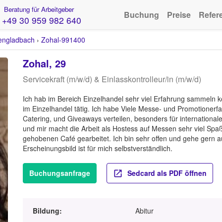
Beratung für Arbeitgeber
Buchung
Preise
Refer
+49 30 959 982 640
ngladbach
›
Zohal-991400
Zohal, 29
Servicekraft (m/w/d) & Einlasskontrolleur/in (m/w/d)
Ich hab im Bereich Einzelhandel sehr viel Erfahrung sammeln k
im Einzelhandel tätig. Ich habe Viele Messe- und Promotionerf
Catering, und Giveaways verteilen, besonders für internationale 
und mir macht die Arbeit als Hostess auf Messen sehr viel Spa
gehobenen Café gearbeitet. Ich bin sehr offen und gehe gern a
Erscheinungsbild ist für mich selbstverständlich.
Buchungsanfrage
Sedcard als PDF öffnen
Bildung:
Abitur