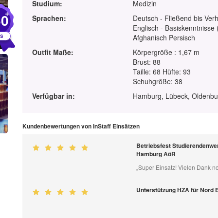
Studium:
Medizin
+
60
Sprachen:
Deutsch - Fließend bis Ver
Englisch - Basiskenntnisse 
Afghanisch Persisch
Outfit Maße:
Körpergröße : 1,67 m
Brust: 88
Taille: 68 Hüfte: 93
Schuhgröße: 38
Verfügbar in:
Hamburg, Lübeck, Oldenb
Kundenbewertungen von InStaff Einsätzen
Betriebsfest Studierendenwe
Hamburg AöR
„Super Einsatz! Vielen Dank no
Unterstützung HZA für Nord