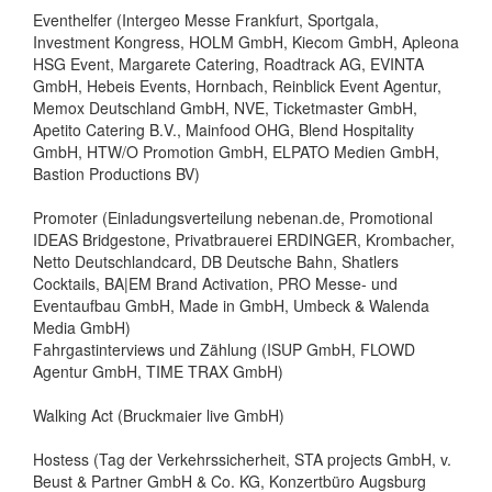
Eventhelfer (Intergeo Messe Frankfurt, Sportgala,
Investment Kongress, HOLM GmbH, Kiecom GmbH, Apleona
HSG Event, Margarete Catering, Roadtrack AG, EVINTA
GmbH, Hebeis Events, Hornbach, Reinblick Event Agentur,
Memox Deutschland GmbH, NVE, Ticketmaster GmbH,
Apetito Catering B.V., Mainfood OHG, Blend Hospitality
GmbH, HTW/O Promotion GmbH, ELPATO Medien GmbH,
Bastion Productions BV)
Promoter (Einladungsverteilung nebenan.de, Promotional
IDEAS Bridgestone, Privatbrauerei ERDINGER, Krombacher,
Netto Deutschlandcard, DB Deutsche Bahn, Shatlers
Cocktails, BA|EM Brand Activation, PRO Messe- und
Eventaufbau GmbH, Made in GmbH, Umbeck & Walenda
Media GmbH)
Fahrgastinterviews und Zählung (ISUP GmbH, FLOWD
Agentur GmbH, TIME TRAX GmbH)
Walking Act (Bruckmaier live GmbH)
Hostess (Tag der Verkehrssicherheit, STA projects GmbH, v.
Beust & Partner GmbH & Co. KG, Konzertbüro Augsburg