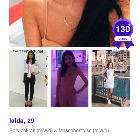
+
130
Ialda, 29
Servicekraft (m/w/d) & Messehost/ess (m/w/d)