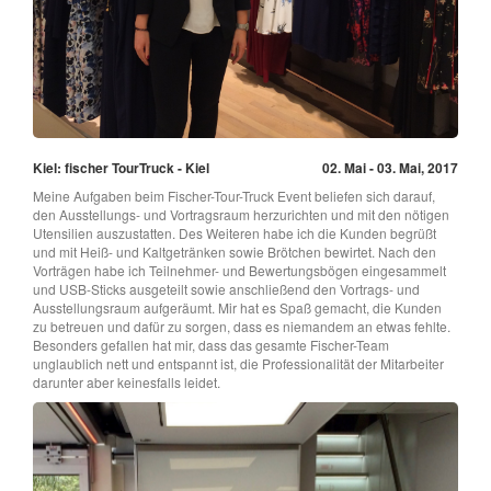
Kiel: fischer TourTruck - Kiel
02. Mai - 03. Mai, 2017
Meine Aufgaben beim Fischer-Tour-Truck Event beliefen sich darauf,
den Ausstellungs- und Vortragsraum herzurichten und mit den nötigen
Utensilien auszustatten. Des Weiteren habe ich die Kunden begrüßt
und mit Heiß- und Kaltgetränken sowie Brötchen bewirtet. Nach den
Vorträgen habe ich Teilnehmer- und Bewertungsbögen eingesammelt
und USB-Sticks ausgeteilt sowie anschließend den Vortrags- und
Ausstellungsraum aufgeräumt. Mir hat es Spaß gemacht, die Kunden
zu betreuen und dafür zu sorgen, dass es niemandem an etwas fehlte.
Besonders gefallen hat mir, dass das gesamte Fischer-Team
unglaublich nett und entspannt ist, die Professionalität der Mitarbeiter
darunter aber keinesfalls leidet.