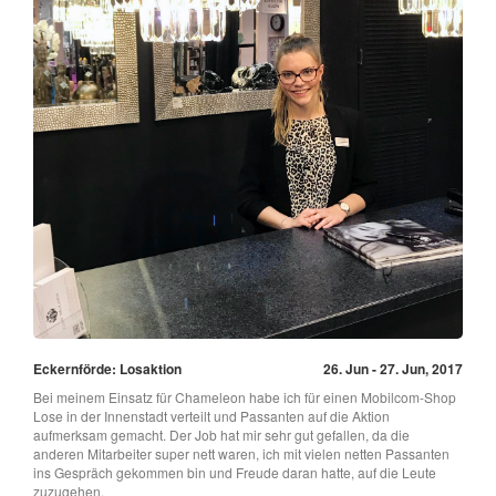
Eckernförde: Losaktion
26. Jun - 27. Jun, 2017
Bei meinem Einsatz für Chameleon habe ich für einen Mobilcom-Shop
Lose in der Innenstadt verteilt und Passanten auf die Aktion
aufmerksam gemacht. Der Job hat mir sehr gut gefallen, da die
anderen Mitarbeiter super nett waren, ich mit vielen netten Passanten
ins Gespräch gekommen bin und Freude daran hatte, auf die Leute
zuzugehen.