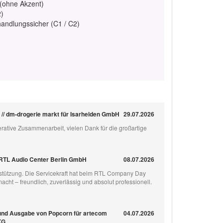
 (ohne Akzent)
2)
handlungssicher (C1 / C2)
/ dm-drogerie markt für Isarhelden GmbH
29.07.2026
rative Zusammenarbeit, vielen Dank für die großartige
RTL Audio Center Berlin GmbH
08.07.2026
erstützung. Die Servicekraft hat beim RTL Company Day
ht – freundlich, zuverlässig und absolut professionell.
 und Ausgabe von Popcorn für artecom
04.07.2026
KG