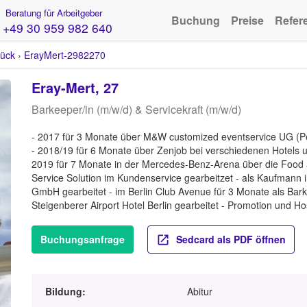
Beratung für Arbeitgeber
Buchung
Preise
Refer
+49 30 959 982 640
ück
›
ErayMert-2982270
Eray-Mert, 27
Barkeeper/in (m/w/d) & Servicekraft (m/w/d)
- 2017 für 3 Monate über M&W customized eventservice UG (Pers
- 2018/19 für 6 Monate über Zenjob bei verschiedenen Hotels un
2019 für 7 Monate in der Mercedes-Benz-Arena über die Food a
Service Solution im Kundenservice gearbeitzet - als Kaufmann
GmbH gearbeitet - im Berlin Club Avenue für 3 Monate als Barke
Steigenberer Airport Hotel Berlin gearbeitet - Promotion und Ho
Buchungsanfrage
Sedcard als PDF öffnen
Bildung:
Abitur