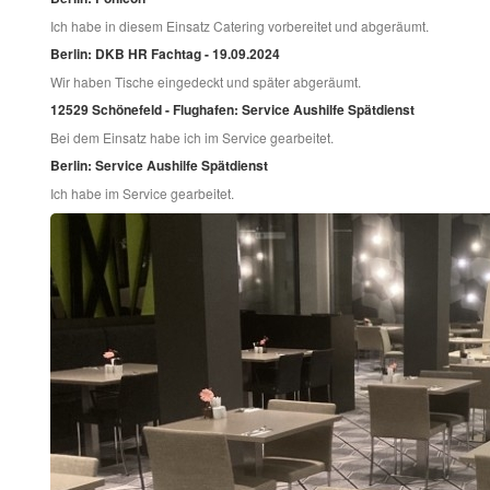
Ich habe in diesem Einsatz Catering vorbereitet und abgeräumt.
Berlin: DKB HR Fachtag - 19.09.2024
Wir haben Tische eingedeckt und später abgeräumt.
12529 Schönefeld - Flughafen: Service Aushilfe Spätdienst
Bei dem Einsatz habe ich im Service gearbeitet.
Berlin: Service Aushilfe Spätdienst
Ich habe im Service gearbeitet.