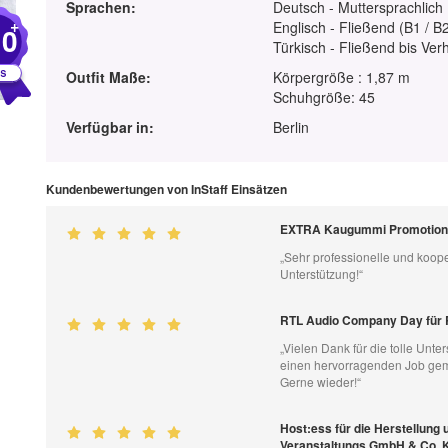
Sprachen:
Deutsch - Muttersprachlich
+
Englisch - Fließend (B1 / B
10
Türkisch - Fließend bis Ver
Outfit Maße:
Körpergröße : 1,87 m
Schuhgröße: 45
Verfügbar in:
Berlin
Kundenbewertungen von InStaff Einsätzen
EXTRA Kaugummi Promotion /
„Sehr professionelle und koope
Unterstützung!“
RTL Audio Company Day für 
„Vielen Dank für die tolle Unt
einen hervorragenden Job gemac
Gerne wieder!“
Host:ess für die Herstellung
Veranstaltungs GmbH & Co. 