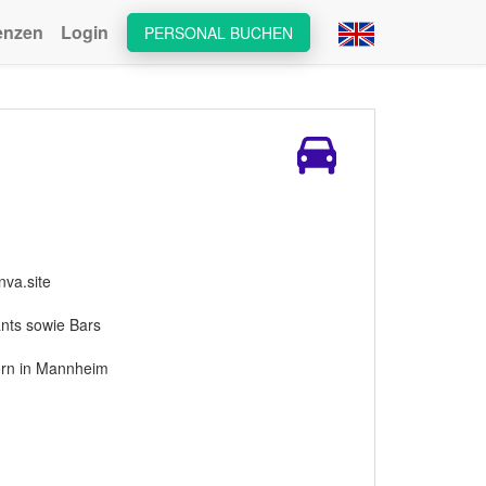
enzen
Login
PERSONAL BUCHEN
nva.site
ants sowie Bars
orn in Mannheim