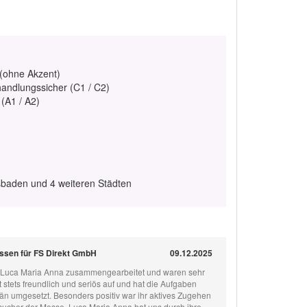
 (ohne Akzent)
handlungssicher (C1 / C2)
 (A1 / A2)
sbaden und 4 weiteren Städten
ssen für FS Direkt GmbH
09.12.2025
t Luca Maria Anna zusammengearbeitet und waren sehr
at stets freundlich und seriös auf und hat die Aufgaben
än umgesetzt. Besonders positiv war ihr aktives Zugehen
ucher der Messe. Luca Maria Anna hat uns durch ihre