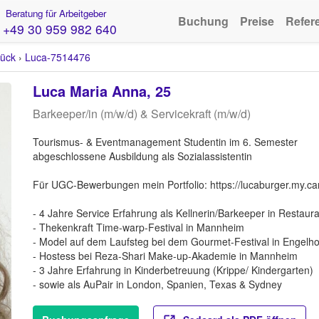
Beratung für Arbeitgeber
Buchung
Preise
Refer
+49 30 959 982 640
ück
›
Luca-7514476
Luca Maria Anna, 25
Barkeeper/in (m/w/d) & Servicekraft (m/w/d)
Tourismus- & Eventmanagement Studentin im 6. Semester
abgeschlossene Ausbildung als Sozialassistentin
Für UGC-Bewerbungen mein Portfolio: https://lucaburger.my.ca
- 4 Jahre Service Erfahrung als Kellnerin/Barkeeper in Restaur
- Thekenkraft Time-warp-Festival in Mannheim
- Model auf dem Laufsteg bei dem Gourmet-Festival in Engelh
- Hostess bei Reza-Shari Make-up-Akademie in Mannheim
- 3 Jahre Erfahrung in Kinderbetreuung (Krippe/ Kindergarten)
- sowie als AuPair in London, Spanien, Texas & Sydney