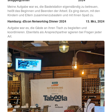
Shoppingcenter
2024
Meine Aufgabe war es, die Bastelstation eigenständig zu betreuen,
heißt das Beginnen und Beenden der Arbeit. Es ging darum, mit den
Kindern und Eltern zusammenzubasteln und mit ihnen Spaß zu.
Hamburg: d3con Networking Dinner 2024
13. Mrz, 2024
Aufgabe war es, die Gäste an ihren Tisch zu begleiten und
koordinieren. Ebenfalls als Ansprechpartner agieren bei Fragen jeder
Art.