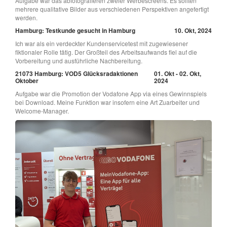
Aufgabe war das abfotografieren zweier Werbescreens. Es sollten
mehrere qualitative Bilder aus verschiedenen Perspektiven angefertigt
werden.
Hamburg: Testkunde gesucht in Hamburg
10. Okt, 2024
Ich war als ein verdeckter Kundenservicetest mit zugewiesener
fiktionaler Rolle tätig. Der Großteil des Arbeitsaufwands fiel auf die
Vorbereitung und ausführliche Nachbereitung.
21073 Hamburg: VOD5 Glücksradaktionen
01. Okt - 02. Okt,
Oktober
2024
Aufgabe war die Promotion der Vodafone App via eines Gewinnspiels
bei Download. Meine Funktion war insofern eine Art Zuarbeiter und
Welcome-Manager.