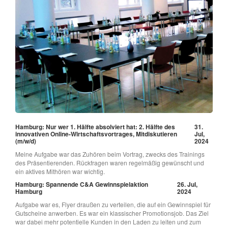
Hamburg: Nur wer 1. Hälfte absolviert hat: 2. Hälfte des
31.
innovativen Online-Wirtschaftsvortrages, Mitdiskutieren
Jul,
(m/w/d)
2024
Meine Aufgabe war das Zuhören beim Vortrag, zwecks des Trainings
des Präsentierenden. Rückfragen waren regelmäßig gewünscht und
ein aktives Mithören war wichtig.
Hamburg: Spannende C&A Gewinnspielaktion
26. Jul,
Hamburg
2024
Aufgabe war es, Flyer draußen zu verteilen, die auf ein Gewinnspiel für
Gutscheine anwerben. Es war ein klassischer Promotionsjob. Das Ziel
war dabei mehr potentielle Kunden in den Laden zu leiten und zum