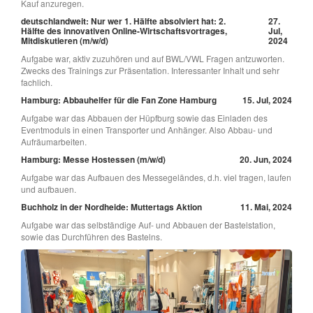
Kauf anzuregen.
deutschlandweit: Nur wer 1. Hälfte absolviert hat: 2.
27.
Hälfte des innovativen Online-Wirtschaftsvortrages,
Jul,
Mitdiskutieren (m/w/d)
2024
Aufgabe war, aktiv zuzuhören und auf BWL/VWL Fragen antzuworten.
Zwecks des Trainings zur Präsentation. Interessanter Inhalt und sehr
fachlich.
Hamburg: Abbauhelfer für die Fan Zone Hamburg
15. Jul, 2024
Aufgabe war das Abbauen der Hüpfburg sowie das Einladen des
Eventmoduls in einen Transporter und Anhänger. Also Abbau- und
Aufräumarbeiten.
Hamburg: Messe Hostessen (m/w/d)
20. Jun, 2024
Aufgabe war das Aufbauen des Messegeländes, d.h. viel tragen, laufen
und aufbauen.
Buchholz in der Nordheide: Muttertags Aktion
11. Mai, 2024
Aufgabe war das selbständige Auf- und Abbauen der Bastelstation,
sowie das Durchführen des Bastelns.