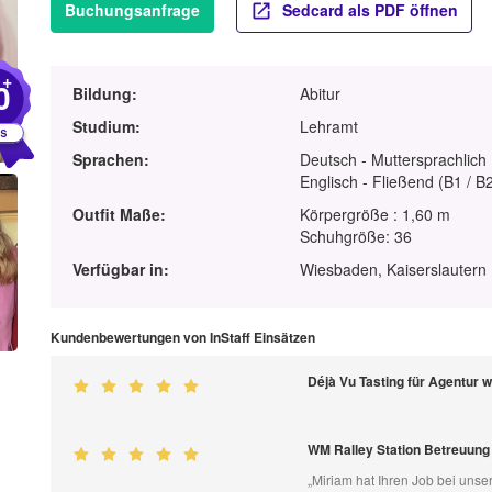
Buchungsanfrage
Sedcard als PDF öffnen
+
0
Bildung:
Abitur
Studium:
Lehramt
Sprachen:
Deutsch - Muttersprachlich
Englisch - Fließend (B1 / B
Outfit Maße:
Körpergröße : 1,60 m
Schuhgröße: 36
Verfügbar in:
Wiesbaden, Kaiserslautern 
Kundenbewertungen von InStaff Einsätzen
Déjà Vu Tasting für Agentur 
WM Ralley Station Betreuung
„Miriam hat Ihren Job bei unse