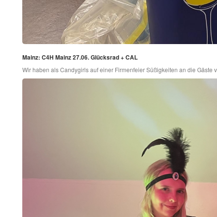
Mainz: C4H Mainz 27.06. Glücksrad + CAL
Wir haben als Candygirls auf einer Firmenfeier Süßigkeiten an die Gäste ver