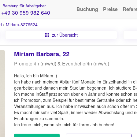
Beratung für Arbeitgeber
Buchung
Preise
Refer
+49 30 959 982 640
d
›
Miriam-8276524
zur Übersicht
Miriam Barbara, 22
Promoter/in (m/w/d) & Eventhelfer/in (m/w/d)
Hallo, ich bin Miriam :)
Ich habe nach meinem Abitur fünf Monate im Einzelhandel in e
gearbeitet und danach mein Studium begonnen. Ich studiere Bi
Ich mache InStaff jetzt schon über ein Jahr und konnte schon 
ich Promotion, zum Beispiel für bestimmte Getränke oder ich he
Veranstaltungen aus. Ich habe inzwischen auch schon öfter im Se
Es macht mir sehr viel Spaß, immer wieder Abwechslung und 
Erfahrungen zu sammeln.
Ich freue mich, wenn sie mich für Ihren Job buchen!