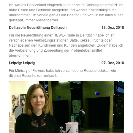
Ich war als Servicekraft eingesetzt und habe im Catering unterstützt. Ich
habe Essen und Getränke ausgeteilt und weitere Kellnertätigkeiten
übernommen. Im Vorfeld gab es ein Briefing und vor Ort hat alles super
geklappt, immer wieder gerne!
Delitzsch: Neueröffnung Delitzsch
13. Dez, 2018
Für die Neueröffnung einer REWE-Filiale in Delitzsch habe ich an
verschiedenen Verkostungsstationen Säfte, Kekse, Früchte oder
Nachspeisen den Kundinnen und Kunden angeboten. Zudem habe ich
die Vorbereitung und Zubereitung der Probierlebensmittel
übernommen.
Leipzig: Leipzig
07. Dez, 2018
Für Ministry of Flowers habe ich verschiedene Rosenprodukte, wie
diverse Rosenboxen verkauft.