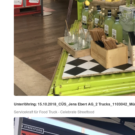
Unterföhring: 15.10.2018_CÜS_Jens Ebert AG_2 Trucks_1103042_M
Servicekraft für Food Truck - Celebrate Streetfood