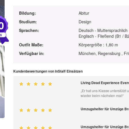
Bildung:
Abitur
0
Studium:
Design
Sprachen:
Deutsch - Muttersprachlich
Englisch - Fließend (B1 / B
Outfit Maße:
Körpergröße : 1,80 m
Verfügbar in:
München, Regensburg , Fri
Kundenbewertungen von InStaff Einsätzen
Living Dead Experience Eve
„Er hat uns Klasse unterstützt 
wieder beim nächsten mal!“
Umzugshelfer für Umzüge B
Umzugshelfer für Umzüge B