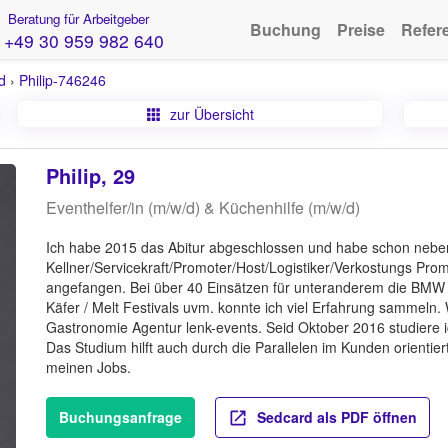
Beratung für Arbeitgeber
Buchung
Preise
Refer
+49 30 959 982 640
d
›
Philip-746246
zur Übersicht
Philip, 29
Eventhelfer/in (m/w/d) & Küchenhilfe (m/w/d)
Ich habe 2015 das Abitur abgeschlossen und habe schon neben
Kellner/Servicekraft/Promoter/Host/Logistiker/Verkostungs Pro
angefangen. Bei über 40 Einsätzen für unteranderem die BMW
Käfer / Melt Festivals uvm. konnte ich viel Erfahrung sammeln.
Gastronomie Agentur lenk-events. Seid Oktober 2016 studiere 
Das Studium hilft auch durch die Parallelen im Kunden orientie
meinen Jobs.
Buchungsanfrage
Sedcard als PDF öffnen