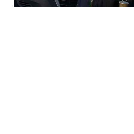
tellt und die Bilder persönlich hochgeladen. Die Profilangaben inklusiv
glichkeiten überprüft. Sollten Sie der Meinung sein, dass Ihre Urheberr
staff.jobs