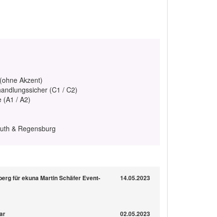
 (ohne Akzent)
handlungssicher (C1 / C2)
e (A1 / A2)
euth & Regensburg
berg für ekuna Martin Schäfer Event-
14.05.2023
ar
02.05.2023