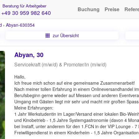
Beratung für Arbeitgeber
Buchung
Preise
Refer
+49 30 959 982 640
d
›
Abyan-630354
zur Übersicht
Abyan, 30
Servicekraft (m/w/d) & Promoter/in (m/w/d)
Hallo,
Ich freue mich schon auf eine gemeinsame Zusammenarbeit!
Nach meiner tollen Erfahrung in einem Onlineversandhandel im
Berufsbeginn gerne wieder auf Messen und anderen Eventveran
Umgang mit Gästen liegt mir sehr und macht mir großen Spass
Meine Erfahrungen:
1 Jahr Werkstudentin im Lager/Versand einer lokalen Bio-Weinh
und Kinobetrieb - 1,5 Jahre Systemgastronomie (davon 4 Mon
bei Instaff, unter anderem für den 1.FCN in der VIP Lounge - 
Freiwilligendienst in einem Kinderheim - 1,5 Jahre Organisatio