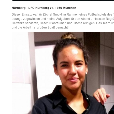
Nürnberg: 1. FC Nürnberg vs. 1860 München
Dieser Einsatz war für Zächel GmbH im Rahmen eines Fußballspiels des
Lounge zugewiesen und meine Aufgaben für den Abend umfassten Begrü
Getränke servieren, Geschirr abräumen und Tische reinigen. Das Team un
und die Arbeit hat großen Spaß gemacht!