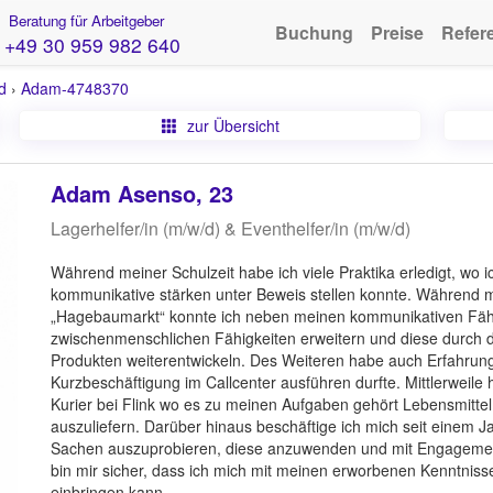
Beratung für Arbeitgeber
Buchung
Preise
Refer
+49 30 959 982 640
d
›
Adam-4748370
zur Übersicht
Adam Asenso, 23
Lagerhelfer/in (m/w/d) & Eventhelfer/in (m/w/d)
Während meiner Schulzeit habe ich viele Praktika erledigt, wo 
kommunikative stärken unter Beweis stellen konnte. Während 
„Hagebaumarkt“ konnte ich neben meinen kommunikativen Fähigk
zwischenmenschlichen Fähigkeiten erweitern und diese durch d
Produkten weiterentwickeln. Des Weiteren habe auch Erfahrung
Kurzbeschäftigung im Callcenter ausführen durfte. Mittlerweile
Kurier bei Flink wo es zu meinen Aufgaben gehört Lebensmitt
auszuliefern. Darüber hinaus beschäftige ich mich seit einem Ja
Sachen auszuprobieren, diese anzuwenden und mit Engagement a
bin mir sicher, dass ich mich mit meinen erworbenen Kenntnis
einbringen kann.