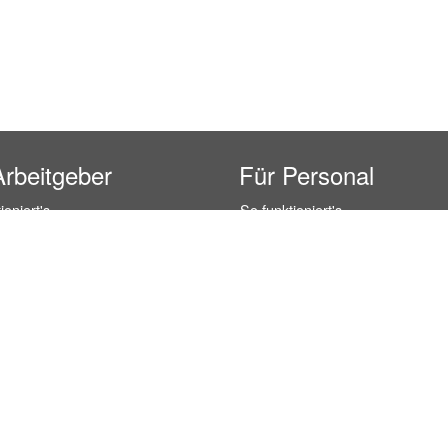
Arbeitgeber
Für Personal
ioniert's
So funktioniert's
gsanfrage
Registrierung
icherheit durch AÜG
Anstellungsverhältnis
& Leistungen
Gehälter-Übersicht
eferenzen
Erfahrungsberichte
 Personal
Hostess Jobs
on Personal
Promotion Jobs
 Personal
Service / Kellner Jobs
ersonal
Eventhelfer Jobs
andels Personal
Verkäufer / Kassierer Jobs