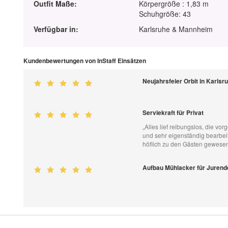
Outfit Maße:
Körpergröße : 1,83 m
Schuhgröße: 43
Verfügbar in:
Karlsruhe & Mannheim
Kundenbewertungen von InStaff Einsätzen
Neujahrsfeier Orbit in Karls
Serviekraft für Privat
„Alles lief reibungslos, die vo
und sehr eigenständig bearbeit
höflich zu den Gästen gewesen
Aufbau Mühlacker für Juren