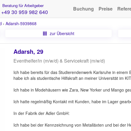
Beratung für Arbeitgeber
Buchung
Preise
Refer
+49 30 959 982 640
d
›
Adarsh-5939868
zur Übersicht
Adarsh, 29
Eventhelfer/in (m/w/d) & Servicekraft (m/w/d)
Ich habe bereits für das Studierendenwerk Karlsruhe in einem 
habe ich als studentische Hilfskraft an meiner Universität im KIT
Ich habe in Modehäusern wie Zara, New Yorker und Mango gear
Ich hatte regelmäßig Kontakt mit Kunden, habe im Lager gearbe
In der Fabrik der Adler GmbH:
Ich habe bei der Kennzeichnung von Metalläxten und bei der Her