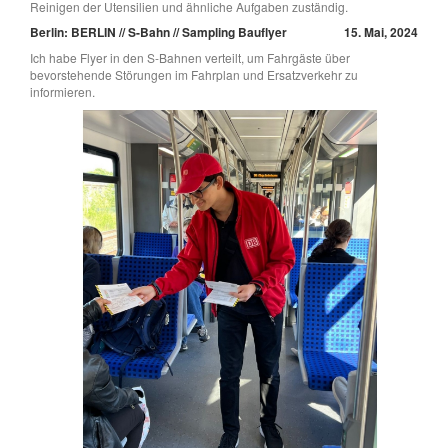
Reinigen der Utensilien und ähnliche Aufgaben zuständig.
Berlin: BERLIN // S-Bahn // Sampling Bauflyer
15. Mai, 2024
Ich habe Flyer in den S-Bahnen verteilt, um Fahrgäste über
bevorstehende Störungen im Fahrplan und Ersatzverkehr zu
informieren.