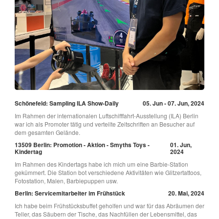
Schönefeld: Sampling ILA Show-Daily
05. Jun - 07. Jun, 2024
Im Rahmen der internationalen Luftschifffahrt-Ausstellung (ILA) Berlin
war ich als Promoter tätig und verteilte Zeitschriften an Besucher auf
dem gesamten Gelände.
13509 Berlin: Promotion - Aktion - Smyths Toys -
01. Jun,
Kindertag
2024
Im Rahmen des Kindertags habe ich mich um eine Barbie-Station
gekümmert. Die Station bot verschiedene Aktivitäten wie Glitzertattoos,
Fotostation, Malen, Barbiepuppen usw.
Berlin: Servicemitarbeiter im Frühstück
20. Mai, 2024
Ich habe beim Frühstücksbuffet geholfen und war für das Abräumen der
Teller, das Säubern der Tische, das Nachfüllen der Lebensmittel, das