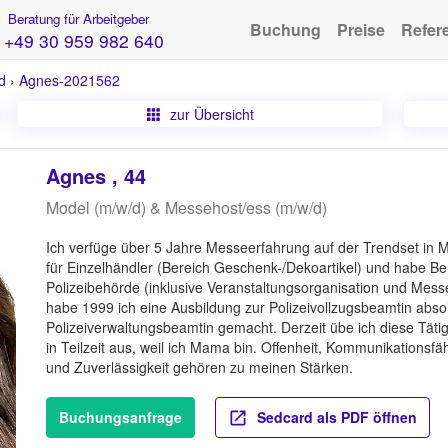
Beratung für Arbeitgeber
Buchung
Preise
Refer
+49 30 959 982 640
d
›
Agnes-2021562
zur Übersicht
Agnes , 44
Model (m/w/d) & Messehost/ess (m/w/d)
Ich verfüge über 5 Jahre Messeerfahrung auf der Trendset in M
für Einzelhändler (Bereich Geschenk-/Dekoartikel) und habe Ber
Polizeibehörde (inklusive Veranstaltungsorganisation und Mess
habe 1999 ich eine Ausbildung zur Polizeivollzugsbeamtin abso
Polizeiverwaltungsbeamtin gemacht. Derzeit übe ich diese Tätig
in Teilzeit aus, weil ich Mama bin. Offenheit, Kommunikationsfä
und Zuverlässigkeit gehören zu meinen Stärken.
Buchungsanfrage
Sedcard als PDF öffnen