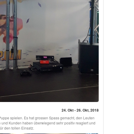
24. Okt - 26. Okt, 2018
-Puppe spielen. Es hat grossen Spass gemacht, den Leuten
en und Kunden haben überwiegend sehr positiv reagiert und
r den tollen Einsatz.