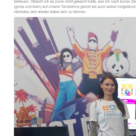
betreuen. Obwohl ich es zuvor nicht gekannt hatte, war ich nach kurzer Ze
(gross und klein) auf unsere Tanzbühne geholt als auch selbst mutgetanzt
nächstes Jahr wieder dabei sein zu können.