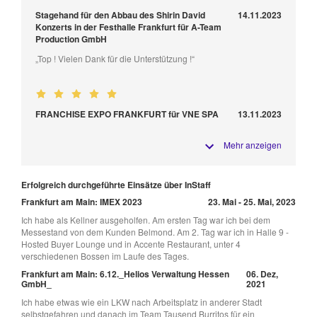
Stagehand für den Abbau des Shirin David
14.11.2023
Konzerts in der Festhalle Frankfurt für A-Team
Production GmbH
„Top ! Vielen Dank für die Unterstützung !“
FRANCHISE EXPO FRANKFURT für VNE SPA
13.11.2023
Mehr anzeigen
Erfolgreich durchgeführte Einsätze über InStaff
Frankfurt am Main: IMEX 2023
23. Mai - 25. Mai, 2023
Ich habe als Kellner ausgeholfen. Am ersten Tag war ich bei dem
Messestand von dem Kunden Belmond. Am 2. Tag war ich in Halle 9 -
Hosted Buyer Lounge und in Accente Restaurant, unter 4
verschiedenen Bossen im Laufe des Tages.
Frankfurt am Main: 6.12._Helios Verwaltung Hessen
06. Dez,
GmbH_
2021
Ich habe etwas wie ein LKW nach Arbeitsplatz in anderer Stadt
selbstgefahren und danach im Team Tausend Burritos für ein