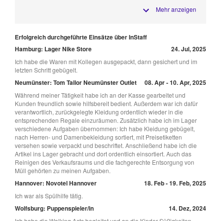
Mehr anzeigen
Erfolgreich durchgeführte Einsätze über InStaff
Hamburg: Lager Nike Store
24. Jul, 2025
Ich habe die Waren mit Kollegen ausgepackt, dann gesichert und im
letzten Schritt gebügelt.
Neumünster: Tom Tailor Neumünster Outlet
08. Apr - 10. Apr, 2025
Während meiner Tätigkeit habe ich an der Kasse gearbeitet und
Kunden freundlich sowie hilfsbereit bedient. Außerdem war ich dafür
verantwortlich, zurückgelegte Kleidung ordentlich wieder in die
entsprechenden Regale einzuräumen. Zusätzlich habe ich im Lager
verschiedene Aufgaben übernommen: Ich habe Kleidung gebügelt,
nach Herren- und Damenbekleidung sortiert, mit Preisetiketten
versehen sowie verpackt und beschriftet. Anschließend habe ich die
Artikel ins Lager gebracht und dort ordentlich einsortiert. Auch das
Reinigen des Verkaufsraums und die fachgerechte Entsorgung von
Müll gehörten zu meinen Aufgaben.
Hannover: Novotel Hannover
18. Feb - 19. Feb, 2025
Ich war als Spülhilfe tätig.
Wolfsburg: Puppenspieler/in
14. Dez, 2024
Ich habe die Walking Acts begleitet und an die Kinder Süßigkeiten