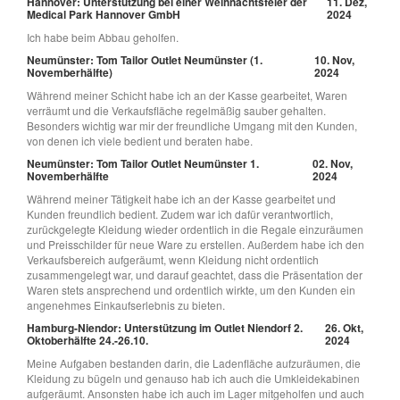
Hannover: Unterstützung bei einer Weihnachtsfeier der
11. Dez,
Medical Park Hannover GmbH
2024
Ich habe beim Abbau geholfen.
Neumünster: Tom Tailor Outlet Neumünster (1.
10. Nov,
Novemberhälfte)
2024
Während meiner Schicht habe ich an der Kasse gearbeitet, Waren
verräumt und die Verkaufsfläche regelmäßig sauber gehalten.
Besonders wichtig war mir der freundliche Umgang mit den Kunden,
von denen ich viele bedient und beraten habe.
Neumünster: Tom Tailor Outlet Neumünster 1.
02. Nov,
Novemberhälfte
2024
Während meiner Tätigkeit habe ich an der Kasse gearbeitet und
Kunden freundlich bedient. Zudem war ich dafür verantwortlich,
zurückgelegte Kleidung wieder ordentlich in die Regale einzuräumen
und Preisschilder für neue Ware zu erstellen. Außerdem habe ich den
Verkaufsbereich aufgeräumt, wenn Kleidung nicht ordentlich
zusammengelegt war, und darauf geachtet, dass die Präsentation der
Waren stets ansprechend und ordentlich wirkte, um den Kunden ein
angenehmes Einkaufserlebnis zu bieten.
Hamburg-Niendor: Unterstützung im Outlet Niendorf 2.
26. Okt,
Oktoberhälfte 24.-26.10.
2024
Meine Aufgaben bestanden darin, die Ladenfläche aufzuräumen, die
Kleidung zu bügeln und genauso hab ich auch die Umkleidekabinen
aufgeräumt. Ansonsten habe ich auch im Lager mitgeholfen und auch