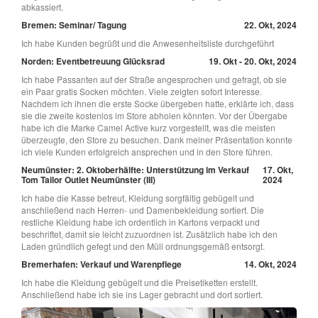
abkassiert.
Bremen: Seminar/ Tagung
22. Okt, 2024
Ich habe Kunden begrüßt und die Anwesenheitsliste durchgeführt
Norden: Eventbetreuung Glücksrad
19. Okt - 20. Okt, 2024
Ich habe Passanten auf der Straße angesprochen und gefragt, ob sie
ein Paar gratis Socken möchten. Viele zeigten sofort Interesse.
Nachdem ich ihnen die erste Socke übergeben hatte, erklärte ich, dass
sie die zweite kostenlos im Store abholen könnten. Vor der Übergabe
habe ich die Marke Camel Active kurz vorgestellt, was die meisten
überzeugte, den Store zu besuchen. Dank meiner Präsentation konnte
ich viele Kunden erfolgreich ansprechen und in den Store führen.
Neumünster: 2. Oktoberhälfte: Unterstützung im Verkauf
17. Okt,
Tom Tailor Outlet Neumünster (III)
2024
Ich habe die Kasse betreut, Kleidung sorgfältig gebügelt und
anschließend nach Herren- und Damenbekleidung sortiert. Die
restliche Kleidung habe ich ordentlich in Kartons verpackt und
beschriftet, damit sie leicht zuzuordnen ist. Zusätzlich habe ich den
Laden gründlich gefegt und den Müll ordnungsgemäß entsorgt.
Bremerhafen: Verkauf und Warenpflege
14. Okt, 2024
Ich habe die Kleidung gebügelt und die Preisetiketten erstellt.
Anschließend habe ich sie ins Lager gebracht und dort sortiert.