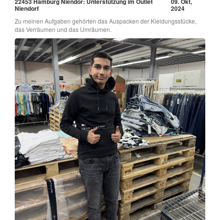
22453 Hamburg Niendor: Unterstützung im Outlet
09. Okt,
Niendorf
2024
Zu meinen Aufgaben gehörten das Auspacken der Kleidungsstücke,
das Verräumen und das Umräumen.