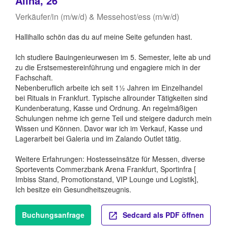
Alina, 26
Verkäufer/in (m/w/d) & Messehost/ess (m/w/d)
Hallihallo schön das du auf meine Seite gefunden hast.
Ich studiere Bauingenieurwesen im 5. Semester, leite ab und
zu die Erstsemestereinführung und engagiere mich in der
Fachschaft.
Nebenberuflich arbeite ich seit 1½ Jahren im Einzelhandel
bei Rituals in Frankfurt. Typische allrounder Tätigkeiten sind
Kundenberatung, Kasse und Ordnung. An regelmäßigen
Schulungen nehme ich gerne Teil und steigere dadurch mein
Wissen und Können. Davor war ich im Verkauf, Kasse und
Lagerarbeit bei Galeria und im Zalando Outlet tätig.
Weitere Erfahrungen: Hostesseinsätze für Messen, diverse
Sportevents Commerzbank Arena Frankfurt, Sportinfra [
Imbiss Stand, Promotionstand, VIP Lounge und Logistik],
Ich besitze ein Gesundheitszeugnis.
Buchungsanfrage
Sedcard als PDF öffnen