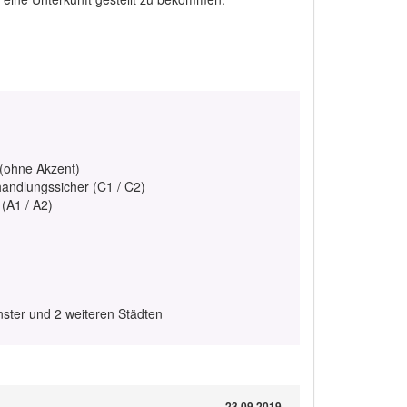
 (ohne Akzent)
handlungssicher (C1 / C2)
 (A1 / A2)
ster und 2 weiteren Städten
23.09.2019