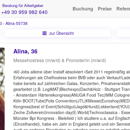
Beratung für Arbeitgeber
Buchung
Preise
Refer
+49 30 959 982 640
d
›
Alina-55738
zur Übersicht
Alina, 36
Messehost/ess (m/w/d) & Promoter/in (m/w/d)
•60 Jobs alleine über Instaff absolviert •Seit 2011 regelmäßig
Erfahrungen als Chefhostess beim BVB oder auch Verkauf/Laden
habe bereits auf zahlreichen Galas, Konzerten, Privatveranst
gearbeitet (z.B. LogiMAT|Blechexpo|Dach&Holz - Stuttgart Tra
- Amsterdam Härtereikongress|ANUGA Food Tec|IMM Cologn
Köln BOOT|Tube|Polis Convention|JTL|KMesse|Euroshop|MEDIC
Kongress|best of Event|Schüttgut|Jagd&Hund|Lekkerland|YOU
Zeche Zollverein|Innovation day|E-World|Technoclassica - Ess
Münster Bpt Kongress - Bielefeld ) Ich studiere u.a. auf Englisc
(Einzelhandel), habe ein Jahr in England gelebt und ein Semeste
auch an anderen Standorten zu arbeiten wenn es möglich wäre 