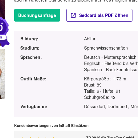
Buchungsanfrage
Sedcard als PDF öffnen
+
0
Bildung:
Abitur
Studium:
Sprachwissenschaften
Sprachen:
Deutsch - Muttersprachlich
Englisch - Fließend bis Ver
Spanisch - Basiskenntnisse
Outfit Maße:
Körpergröße : 1,73 m
Brust: 89
Taille: 67 Hüfte: 91
Schuhgröße: 42
Verfügbar in:
Düsseldorf, Dortmund , Mün
Kundenbewertungen von InStaff Einsätzen
ZP 2019 für TimeTac GmbH