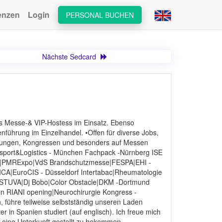
enzen
Login
PERSONAL BUCHEN
Nächste Sedcard
 als Messe-& VIP-Hostess im Einsatz. Ebenso
führung im Einzelhandel. •Offen für diverse Jobs,
altungen, Kongressen und besonders auf Messen
nsport&Logistics - München Fachpack -Nürnberg ISE
e|PMRExpo|VdS Brandschutzmesse|FESPA|EHI -
A|EuroCIS - Düsseldorf Intertabac|Rheumatologie
|STUVA|Dj Bobo|Color Obstacle|DKM -Dortmund
en RIANI opening|Neurochirurgie Kongress -
h, führe teilweise selbstständig unseren Laden
r in Spanien studiert (auf englisch). Ich freue mich
eine Unterkunft gestellt zu bekommen.