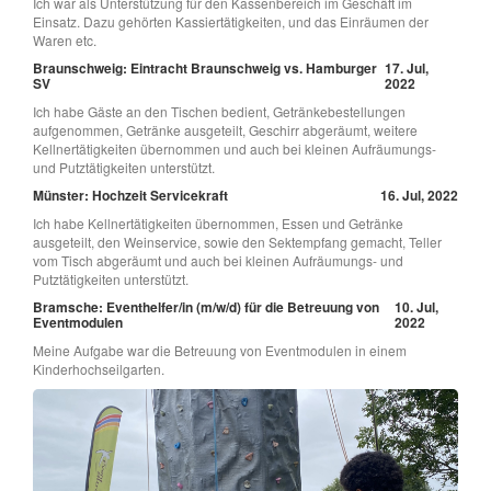
Ich war als Unterstützung für den Kassenbereich im Geschäft im
Einsatz. Dazu gehörten Kassiertätigkeiten, und das Einräumen der
Waren etc.
Braunschweig: Eintracht Braunschweig vs. Hamburger
17. Jul,
SV
2022
Ich habe Gäste an den Tischen bedient, Getränkebestellungen
aufgenommen, Getränke ausgeteilt, Geschirr abgeräumt, weitere
Kellnertätigkeiten übernommen und auch bei kleinen Aufräumungs-
und Putztätigkeiten unterstützt.
Münster: Hochzeit Servicekraft
16. Jul, 2022
Ich habe Kellnertätigkeiten übernommen, Essen und Getränke
ausgeteilt, den Weinservice, sowie den Sektempfang gemacht, Teller
vom Tisch abgeräumt und auch bei kleinen Aufräumungs- und
Putztätigkeiten unterstützt.
Bramsche: Eventhelfer/in (m/w/d) für die Betreuung von
10. Jul,
Eventmodulen
2022
Meine Aufgabe war die Betreuung von Eventmodulen in einem
Kinderhochseilgarten.