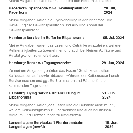
Meine Aufgabe bestand darin, Fotos mit den Kindern zu machen.
Paderborn: Spannende C&A Gewinnspielaktion
20. Jul,
Paderborn
2024
Meine Aufgaben waren die Flyerverteilung in der Innenstadt, die
Betreuung der Gewinnspielstation und Auf- und Abbau der
Gewinnspielstation.
Hamburg: Service im Buffet im Elbpanorama
05. Jul, 2024
Meine Aufgaben waren das Essen und Getränke auszuteilen, weitere
Kellnertätigkeiten zu übernehmen und auch bei kleinen Aufräum- und
Putztätigkeiten zu unterstützen.
Hamburg: Bankett- / Tagungsservice
29. Jun, 2024
Zu meinen Aufgaben gehörten das Essen / Getränke austeilen,
Kaffeepausen auf- sowie abbauen, während der Kaffeepause Lunch
Service machen und ggf. Set Up machen und Räume für die
kommenden Tage stellen.
Hamburg: Flying Service Unterstützung im
21. Jun,
Elbpanorama
2024
Meine Aufgaben waren, das Essen und die Getränke auszuteilen,
weitere Kellnertätigkeiten zu übernehmen und auch bei kleinen
Aufräum- und Putztätigkeiten zu unterstützen.
Langenhagen: Servicekraft Pferderennbahn
16. Jun,
Langenhagen (m/w/d)
2024