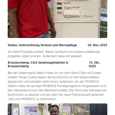
Soltau: Unterstützung Verkauf und Warenpflege
05. Nov, 2022
Ich habe Produkte sortiert, Waren verräumt und andere anfallende
Aufgaben übernommen. Außerdem habe ich kassiert.
Braunschweig: C&A Gewinnspielaktion in
15. Okt,
Braunschweig
2022
Bei der Gewinnspiel Aktion habe ich vor dem Store Flyer mit Codes
verteilt. Diese Codes lassen die Kund:innen an der Gewinnstation
abscannen und erhalten dafür einen Gutschein. An der PAYBACK
Station habe ich auf das PAYBACK Punkteprogramm hingewiesen und
den Interessent:innen den Mehrwert erklärt. Ziel ist es das Interesse der
Kund:innen zu wecken und sie über die neue Partnerschaft zwischen
C&A und PAYBACK zu informieren.