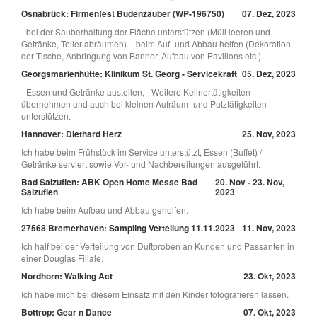
Osnabrück: Firmenfest Budenzauber (WP-196750)
07. Dez, 2023
- bei der Sauberhaltung der Fläche unterstützen (Müll leeren und
Getränke, Teller abräumen). - beim Auf- und Abbau helfen (Dekoration
der Tische, Anbringung von Banner, Aufbau von Pavillons etc.).
Georgsmarienhütte: Klinikum St. Georg - Servicekraft
05. Dez, 2023
- Essen und Getränke austeilen, - Weitere Kellnertätigkeiten
übernehmen und auch bei kleinen Aufräum- und Putztätigkeiten
unterstützen.
Hannover: Diethard Herz
25. Nov, 2023
Ich habe beim Frühstück im Service unterstützt, Essen (Buffet) /
Getränke serviert sowie Vor- und Nachbereitungen ausgeführt.
Bad Salzuflen: ABK Open Home Messe Bad
20. Nov - 23. Nov,
Salzuflen
2023
Ich habe beim Aufbau und Abbau geholfen.
27568 Bremerhaven: Sampling Verteilung 11.11.2023
11. Nov, 2023
Ich half bei der Verteilung von Duftproben an Kunden und Passanten in
einer Douglas Filiale.
Nordhorn: Walking Act
23. Okt, 2023
Ich habe mich bei diesem Einsatz mit den Kinder fotografieren lassen.
Bottrop: Gear n Dance
07. Okt, 2023