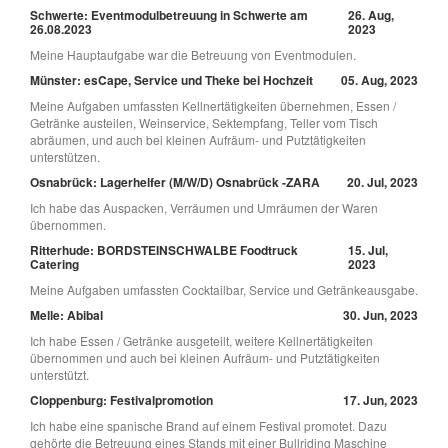
Schwerte: Eventmodulbetreuung in Schwerte am
26. Aug,
26.08.2023
2023
Meine Hauptaufgabe war die Betreuung von Eventmodulen.
Münster: esCape, Service und Theke bei Hochzeit
05. Aug, 2023
Meine Aufgaben umfassten Kellnertätigkeiten übernehmen, Essen /
Getränke austeilen, Weinservice, Sektempfang, Teller vom Tisch
abräumen, und auch bei kleinen Aufräum- und Putztätigkeiten
unterstützen.
Osnabrück: Lagerhelfer (M/W/D) Osnabrück -ZARA
20. Jul, 2023
Ich habe das Auspacken, Verräumen und Umräumen der Waren
übernommen.
Ritterhude: BORDSTEINSCHWALBE Foodtruck
15. Jul,
Catering
2023
Meine Aufgaben umfassten Cocktailbar, Service und Getränkeausgabe.
Melle: Abibal
30. Jun, 2023
Ich habe Essen / Getränke ausgeteilt, weitere Kellnertätigkeiten
übernommen und auch bei kleinen Aufräum- und Putztätigkeiten
unterstützt.
Cloppenburg: Festivalpromotion
17. Jun, 2023
Ich habe eine spanische Brand auf einem Festival promotet. Dazu
gehörte die Betreuung eines Stands mit einer Bullriding Maschine