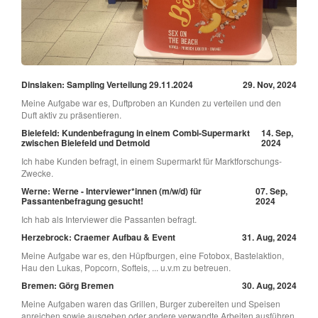
Dinslaken: Sampling Verteilung 29.11.2024
29. Nov, 2024
Meine Aufgabe war es, Duftproben an Kunden zu verteilen und den
Duft aktiv zu präsentieren.
Bielefeld: Kundenbefragung in einem Combi-Supermarkt
14. Sep,
zwischen Bielefeld und Detmold
2024
Ich habe Kunden befragt, in einem Supermarkt für Marktforschungs-
Zwecke.
Werne: Werne - Interviewer*innen (m/w/d) für
07. Sep,
Passantenbefragung gesucht!
2024
Ich hab als Interviewer die Passanten befragt.
Herzebrock: Craemer Aufbau & Event
31. Aug, 2024
Meine Aufgabe war es, den Hüpfburgen, eine Fotobox, Bastelaktion,
Hau den Lukas, Popcorn, Softeis, ... u.v.m zu betreuen.
Bremen: Görg Bremen
30. Aug, 2024
Meine Aufgaben waren das Grillen, Burger zubereiten und Speisen
anreichen sowie ausgeben oder andere verwandte Arbeiten ausführen.