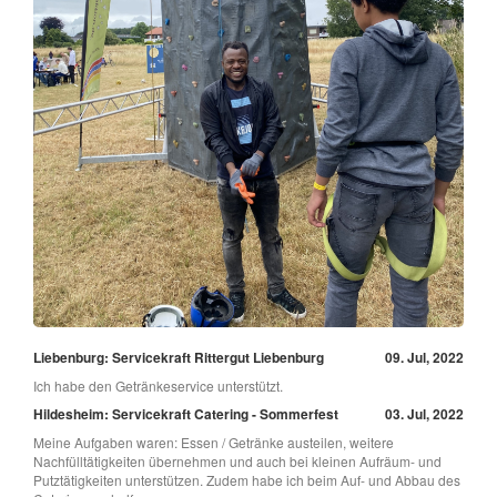
Liebenburg: Servicekraft Rittergut Liebenburg
09. Jul, 2022
Ich habe den Getränkeservice unterstützt.
Hildesheim: Servicekraft Catering - Sommerfest
03. Jul, 2022
Meine Aufgaben waren: Essen / Getränke austeilen, weitere
Nachfülltätigkeiten übernehmen und auch bei kleinen Aufräum- und
Putztätigkeiten unterstützen. Zudem habe ich beim Auf- und Abbau des