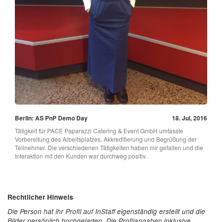
Berlin: AS PnP Demo Day
18. Jul, 2016
Tätigkeit für PACE Paparazzi Catering & Event GmbH umfasste
Vorbereitung des Arbeitsplatzes, Akkreditierung und Begrüßung der
Teilnehmer. Die verschiedenen Tätigkeiten haben mir gefallen und die
Interaktion mit den Kunden war durchweg positiv.
Rechtlicher Hinweis
Die Person hat ihr Profil auf InStaff eigenständig erstellt und die
Bilder persönlich hochgeladen. Die Profilangaben inklusive