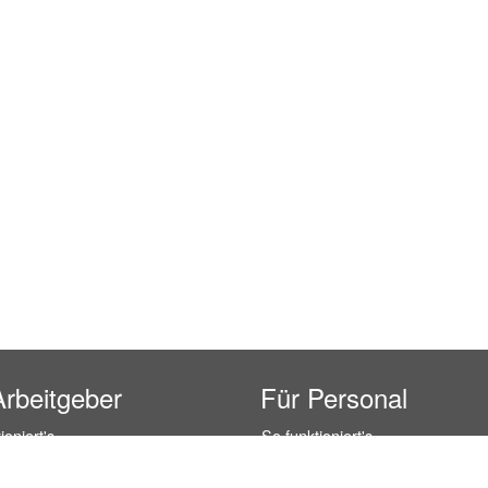
Arbeitgeber
Für Personal
ioniert's
So funktioniert's
gsanfrage
Registrierung