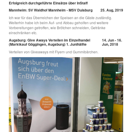
Erfolgreich durchgeführte Einsätze über InStaff
Mannheim: SV Waldhof Mannheim - MSV Duisburg
25. Aug, 2019
Ich war für das Überreichen der Speisen an die Gäste zuständig.
Weiterhin habe ich beim Auf- und Abbau geholfen und weitere
Vorbereitungen getroffen, wie Brötchen schneiden, Getränke
einschränken etc.
Augsburg: Give Aways Verteilen im Einzelhandel
14. Jun - 16.
(Marktkauf Göggingen, Augsburg) 1. Junihälfte
Jun, 2018
Verteilen von Giveaways mit Flyern und Gummibärchen.