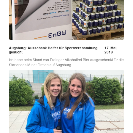
Augsburg: Ausschank Helfer für Sportveranstaltung
17. Mai,
gesucht !
2018
Ich habe beim Stand von Erdinger Alkoholfrei Bier ausgeschenkt für die
Starter des M-net Firmenlauf Augsburg.