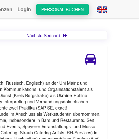
enzen
Login
PERSONAL BUCHEN
Nächste Sedcard
ch, Russisch, Englisch) an der Uni Mainz und
in Kommunikations- und Organisationstalent als
Dienst (Kreis Bergstraße) als Ukraine-Hotline
ity Interpreting und Verhandlungsdolmetschen
hte zwei Praktika (SAP SE, exact!
rde im Anschluss als Werkstudentin übernommen.
ie, insbesondere in Bars und Restaurants. Seit
 und Events, Speyerer Veranstaltungs- und Messe
Catering, Straub Catering Artists, RH-Services) in
rtstage, Hochzeiten) und gewerbliche Kunden (Audi