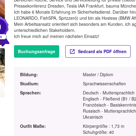
Pressekonferenz Dresden, Tesla IAA Frankfurt, bauma München
Ich habe 6 Monate Erfahrung im Sicherheitsdienst. Darüber hin
LEONARDO, FishSPA, Sprizzeró) und bin als Hostess (BMW Afte
9
Mein Arbeitsansatz orientiert sich besonders am Kunden, ich ag
unterschiedlichen Stakeholdern.
Ich freue mich auf meinen nächsten Einsatz!
Buchungsanfrage
Sedcard als PDF öffnen
Bildung:
Master / Diplom
Studium:
Sprachwissenschaften
Sprachen:
Deutsch - Muttersprachlich
Englisch - Fließend (B1 / B
Französisch - Basiskenntnis
Russisch - Muttersprachlic
Ukrainisch
Outfit Maße:
Körpergröße : 1,73 m
Schuhgröße: 40