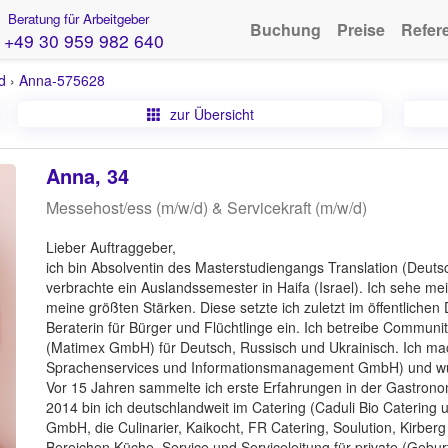
Beratung für Arbeitgeber
Buchung
Preise
Refer
+49 30 959 982 640
d
›
Anna-575628
zur Übersicht
Anna, 34
Messehost/ess (m/w/d) & Servicekraft (m/w/d)
Lieber Auftraggeber,
ich bin Absolventin des Masterstudiengangs Translation (Deuts
verbrachte ein Auslandssemester in Haifa (Israel). Ich sehe me
meine größten Stärken. Diese setzte ich zuletzt im öffentlichen 
Beraterin für Bürger und Flüchtlinge ein. Ich betreibe Commun
(Matimex GmbH) für Deutsch, Russisch und Ukrainisch. Ich mac
Sprachenservices und Informationsmanagement GmbH) und wu
Vor 15 Jahren sammelte ich erste Erfahrungen in der Gastronom
2014 bin ich deutschlandweit im Catering (Caduli Bio Catering
GmbH, die Culinarier, Kaikocht, FR Catering, Soulution, Kirberg 
Bereichen Küche, Service und Serviceleitung für private (Gebu