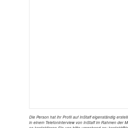
Die Person hat ihr Profil auf InStaff eigenständig ers
in einem Telefoninterview von InStaff im Rahmen der Mö
so kontaktieren Sie uns bitte umgehend an: kontakt@in