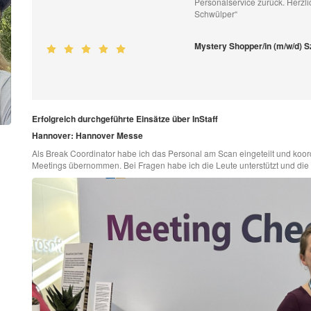
Personalservice zurück. Herzl
Schwülper“
Mystery Shopper/in (m/w/d)
Erfolgreich durchgeführte Einsätze über InStaff
Hannover: Hannover Messe
Als Break Coordinator habe ich das Personal am Scan eingeteilt und koord
Meetings übernommen. Bei Fragen habe ich die Leute unterstützt und die