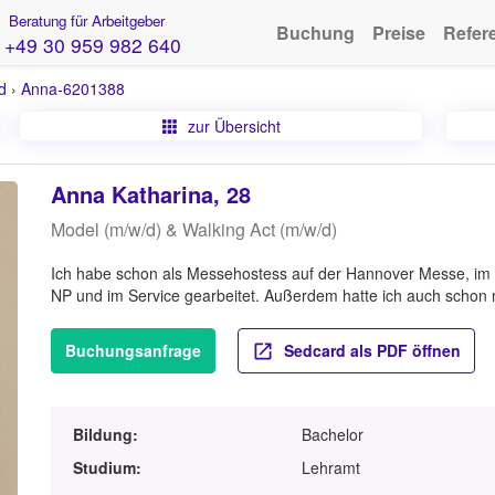
Beratung für Arbeitgeber
Buchung
Preise
Refer
+49 30 959 982 640
d
›
Anna-6201388
zur Übersicht
Anna Katharina, 28
Model (m/w/d) & Walking Act (m/w/d)
Ich habe schon als Messehostess auf der Hannover Messe, im V
NP und im Service gearbeitet. Außerdem hatte ich auch schon 
Buchungsanfrage
Sedcard als PDF öffnen
Bildung:
Bachelor
Studium:
Lehramt