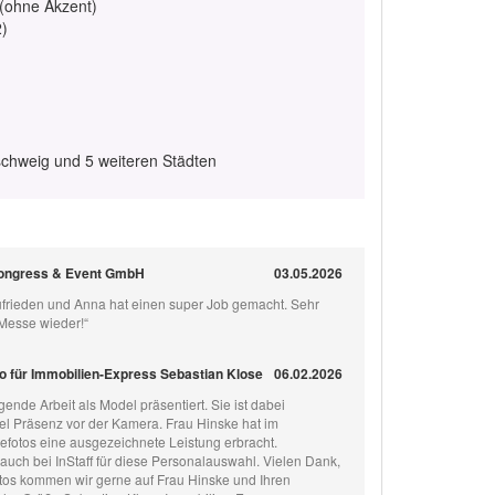
 (ohne Akzent)
2)
chweig und 5 weiteren Städten
Congress & Event GmbH
03.05.2026
frieden und Anna hat einen super Job gemacht. Sehr
Messe wieder!“
o für Immobilien-Express Sebastian Klose
06.02.2026
ende Arbeit als Model präsentiert. Sie ist dabei
 viel Präsenz vor der Kamera. Frau Hinske hat im
fotos eine ausgezeichnete Leistung erbracht.
auch bei InStaff für diese Personalauswahl. Vielen Dank,
tos kommen wir gerne auf Frau Hinske und Ihren