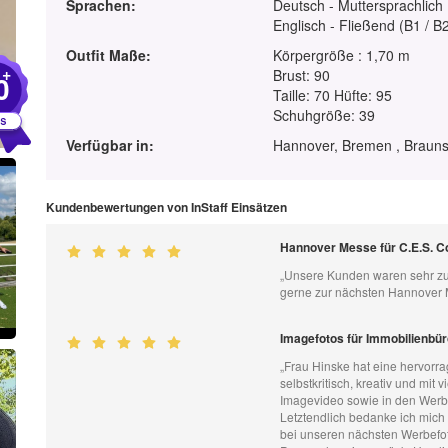
Sprachen:
Deutsch - Muttersprachlich
Englisch - Fließend (B1 / B
Outfit Maße:
Körpergröße : 1,70 m
+
Brust: 90
0
Taille: 70 Hüfte: 95
Schuhgröße: 39
Verfügbar in:
Hannover, Bremen , Brauns
Kundenbewertungen von InStaff Einsätzen
Hannover Messe für C.E.S. 
„Unsere Kunden waren sehr zu
gerne zur nächsten Hannover 
Imagefotos für Immobilienbür
„Frau Hinske hat eine hervorrag
selbstkritisch, kreativ und mit
Imagevideo sowie in den Werbe
Letztendlich bedanke ich mich 
bei unseren nächsten Werbefo