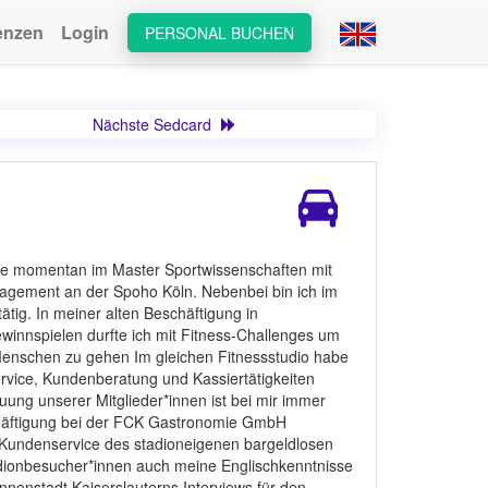
enzen
Login
PERSONAL BUCHEN
Nächste Sedcard
iere momentan im Master Sportwissenschaften mit
agement an der Spoho Köln. Nebenbei bin ich im
tätig. In meiner alten Beschäftigung in
winnspielen durfte ich mit Fitness-Challenges um
 Menschen zu gehen Im gleichen Fitnessstudio habe
rvice, Kundenberatung und Kassiertätigkeiten
ng unserer Mitglieder*innen ist bei mir immer
schäftigung bei der FCK Gastronomie GmbH
Kundenservice des stadioneigenen bargeldlosen
adionbesucher*innen auch meine Englischkenntnisse
Innenstadt Kaiserslauterns Interviews für den