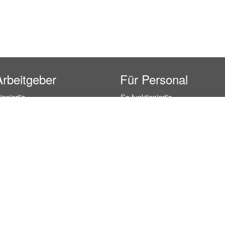
Arbeitgeber
Für Personal
ioniert's
So funktioniert's
gsanfrage
Registrierung
icherheit durch AÜG
Anstellungsverhältnis
& Leistungen
Gehälter-Übersicht
eferenzen
Erfahrungsberichte
 Personal
Hostess Jobs
on Personal
Promotion Jobs
 Personal
Service / Kellner Jobs
ersonal
Eventhelfer Jobs
andels Personal
Verkäufer / Kassierer Jobs