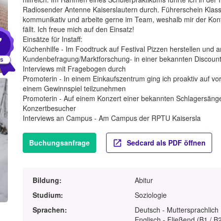
Radiosender Antenne Kaiserslautern durch. Führerschein Klass
kommunikativ und arbeite gerne im Team, weshalb mir der Kont
fällt. Ich freue mich auf den Einsatz!
7
Einsätze für Instaff:
Küchenhilfe - Im Foodtruck auf Festival Pizzen herstellen und
Kundenbefragung/Marktforschung- in einer bekannten Discounte
Interviews mit Fragebogen durch
Promoterin - In einem Einkaufszentrum ging ich proaktiv auf v
einem Gewinnspiel teilzunehmen
Promoterin - Auf einem Konzert einer bekannten Schlagersängerin
Konzertbesucher
Interviews an Campus - Am Campus der RPTU Kaisersla
Buchungsanfrage
Sedcard als PDF öffnen
Bildung:
Abitur
Studium:
Soziologie
Sprachen:
Deutsch - Muttersprachlich
Englisch - Fließend (B1 / B