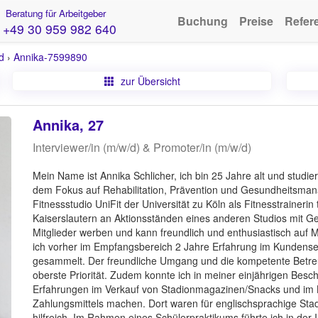
Beratung für Arbeitgeber
Buchung
Preise
Refer
+49 30 959 982 640
d
›
Annika-7599890
zur Übersicht
Annika, 27
Interviewer/in (m/w/d) & Promoter/in (m/w/d)
Mein Name ist Annika Schlicher, ich bin 25 Jahre alt und stud
dem Fokus auf Rehabilitation, Prävention und Gesundheitsman
Fitnessstudio UniFit der Universität zu Köln als Fitnesstrainerin 
Kaiserslautern an Aktionsständen eines anderen Studios mit Ge
Mitglieder werben und kann freundlich und enthusiastisch auf
ich vorher im Empfangsbereich 2 Jahre Erfahrung im Kundense
gesammelt. Der freundliche Umgang und die kompetente Betreuu
oberste Priorität. Zudem konnte ich in meiner einjährigen Be
Erfahrungen im Verkauf von Stadionmagazinen/Snacks und im 
Zahlungsmittels machen. Dort waren für englischsprachige St
hilfreich. Im Rahmen eines Schülerpraktikums führte ich in der 