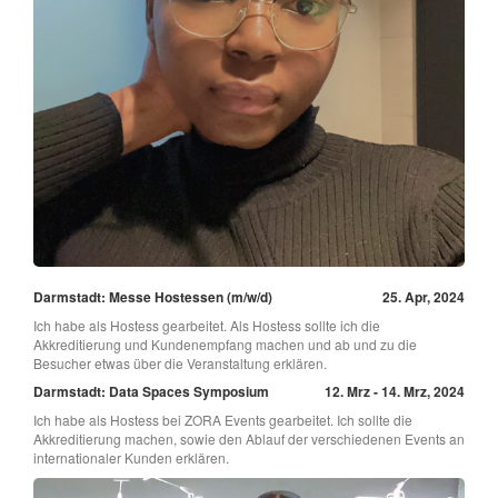
Darmstadt: Messe Hostessen (m/w/d)
25. Apr, 2024
Ich habe als Hostess gearbeitet. Als Hostess sollte ich die
Akkreditierung und Kundenempfang machen und ab und zu die
Besucher etwas über die Veranstaltung erklären.
Darmstadt: Data Spaces Symposium
12. Mrz - 14. Mrz, 2024
Ich habe als Hostess bei ZORA Events gearbeitet. Ich sollte die
Akkreditierung machen, sowie den Ablauf der verschiedenen Events an
internationaler Kunden erklären.