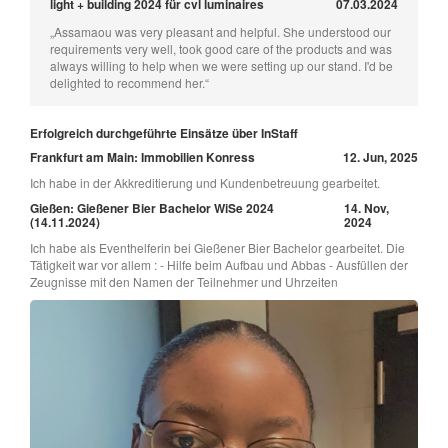
light + building 2024 für cvl luminaires
07.03.2024
„Assamaou was very pleasant and helpful. She understood our
requirements very well, took good care of the products and was
always willing to help when we were setting up our stand. I'd be
delighted to recommend her.“
Erfolgreich durchgeführte Einsätze über InStaff
Frankfurt am Main: Immobilien Konress
12. Jun, 2025
Ich habe in der Akkreditierung und Kundenbetreuung gearbeitet.
Gießen: Gießener Bier Bachelor WiSe 2024
14. Nov,
(14.11.2024)
2024
Ich habe als Eventhelferin bei Gießener Bier Bachelor gearbeitet. Die
Tätigkeit war vor allem : - Hilfe beim Aufbau und Abbas - Ausfüllen der
Zeugnisse mit den Namen der Teilnehmer und Uhrzeiten