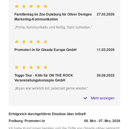
Familientag im Zoo Duisburg für Oliver Dentges
27.03.2026
Marketing-Kommunikation
„Prima, kommunikativ und fleißig. Sehr zufrieden.“
Promoter/-in für Gisada Europe GmbH
11.03.2026
Toggo Tour - Köln für ON THE ROCK
26.08.2025
Veranstaltungskonzepte GmbH
„Bryan war wirklich toll, jederzeit gerne wieder.“
Mehr anzeigen
Erfolgreich durchgeführte Einsätze über InStaff
Freiburg: Promoter/-in
06. Mrz - 07. Mrz, 2026
Ich habe Kund.innen beraten und die Düfte von Gisada näher gebracht.