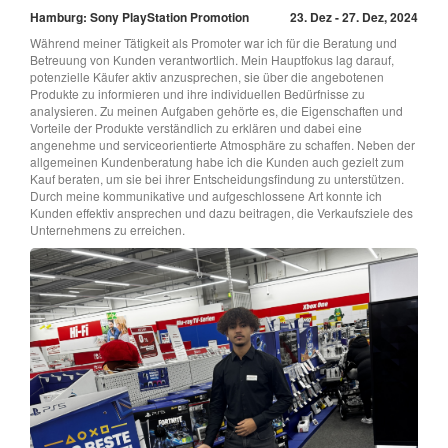
Hamburg: Sony PlayStation Promotion
23. Dez - 27. Dez, 2024
Während meiner Tätigkeit als Promoter war ich für die Beratung und
Betreuung von Kunden verantwortlich. Mein Hauptfokus lag darauf,
potenzielle Käufer aktiv anzusprechen, sie über die angebotenen
Produkte zu informieren und ihre individuellen Bedürfnisse zu
analysieren. Zu meinen Aufgaben gehörte es, die Eigenschaften und
Vorteile der Produkte verständlich zu erklären und dabei eine
angenehme und serviceorientierte Atmosphäre zu schaffen. Neben der
allgemeinen Kundenberatung habe ich die Kunden auch gezielt zum
Kauf beraten, um sie bei ihrer Entscheidungsfindung zu unterstützen.
Durch meine kommunikative und aufgeschlossene Art konnte ich
Kunden effektiv ansprechen und dazu beitragen, die Verkaufsziele des
Unternehmens zu erreichen.