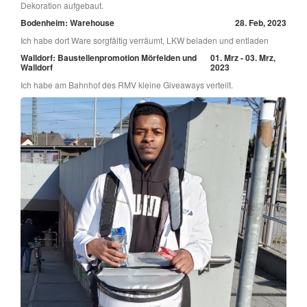
Dekoration aufgebaut.
Bodenheim: Warehouse
28. Feb, 2023
Ich habe dort Ware sorgfältig verräumt, LKW beladen und entladen
Walldorf: Baustellenpromotion Mörfelden und
01. Mrz - 03. Mrz,
Walldorf
2023
Ich habe am Bahnhof des RMV kleine Giveaways verteilt.