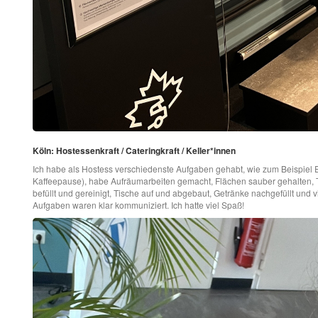
Köln: Hostessenkraft / Cateringkraft / Keller*innen
Ich habe als Hostess verschiedenste Aufgaben gehabt, wie zum Beispiel E
Kaffeepause), habe Aufräumarbeiten gemacht, Flächen sauber gehalten, 
befüllt und gereinigt, Tische auf und abgebaut, Getränke nachgefüllt und 
Aufgaben waren klar kommuniziert. Ich hatte viel Spaß!