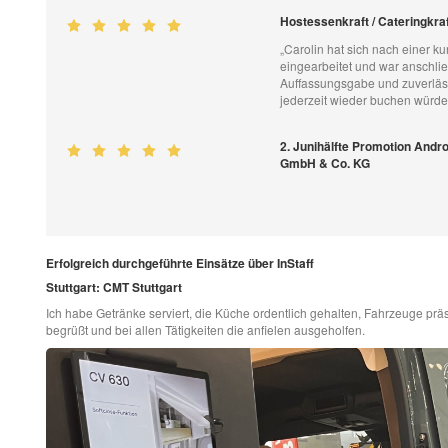
Hostessenkraft / Cateringkraf
„Carolin hat sich nach einer k
eingearbeitet und war anschli
Auffassungsgabe und zuverläss
jederzeit wieder buchen würde
2. Junihälfte Promotion And
GmbH & Co. KG
Erfolgreich durchgeführte Einsätze über InStaff
Stuttgart: CMT Stuttgart
Ich habe Getränke serviert, die Küche ordentlich gehalten, Fahrzeuge 
begrüßt und bei allen Tätigkeiten die anfielen ausgeholfen.