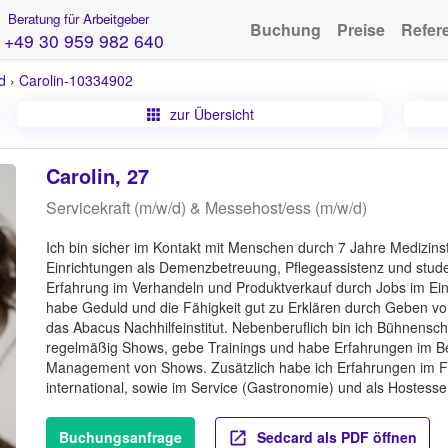
Beratung für Arbeitgeber
Buchung
Preise
Refer
+49 30 959 982 640
d
›
Carolin-10334902
zur Übersicht
Carolin, 27
Servicekraft (m/w/d) & Messehost/ess (m/w/d)
Ich bin sicher im Kontakt mit Menschen durch 7 Jahre Medizin
Einrichtungen als Demenzbetreuung, Pflegeassistenz und student
Erfahrung im Verhandeln und Produktverkauf durch Jobs im Einze
habe Geduld und die Fähigkeit gut zu Erklären durch Geben von 
das Abacus Nachhilfeinstitut. Nebenberuflich bin ich Bühnenscha
regelmäßig Shows, gebe Trainings und habe Erfahrungen im B
Management von Shows. Zusätzlich habe ich Erfahrungen im Fl
international, sowie im Service (Gastronomie) und als Hostess
Buchungsanfrage
Sedcard als PDF öffnen