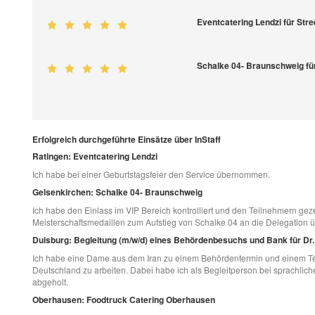
Eventcatering Lendzi für St
Schalke 04- Braunschweig fü
Erfolgreich durchgeführte Einsätze über InStaff
Ratingen: Eventcatering Lendzi
Ich habe bei einer Geburtstagsfeier den Service übernommen.
Gelsenkirchen: Schalke 04- Braunschweig
Ich habe den Einlass im VIP Bereich kontrolliert und den Teilnehmern geze
Meisterschaftsmedaillen zum Aufstieg von Schalke 04 an die Delegation 
Duisburg: Begleitung (m/w/d) eines Behördenbesuchs und Bank für Dr
Ich habe eine Dame aus dem Iran zu einem Behördentermin und einem Termi
Deutschland zu arbeiten. Dabei habe ich als Begleitperson bei sprachlic
abgeholt.
Oberhausen: Foodtruck Catering Oberhausen