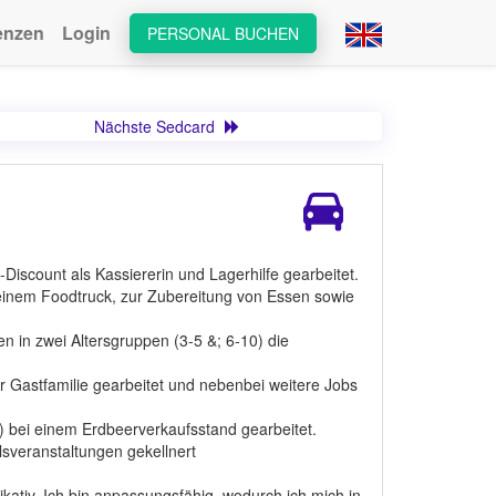
enzen
Login
PERSONAL BUCHEN
Nächste Sedcard
Discount als Kassiererin und Lagerhilfe gearbeitet.
in einem Foodtruck, zur Zubereitung von Essen sowie
n in zwei Altersgruppen (3-5 &; 6-10) die
r Gastfamilie gearbeitet und nebenbei weitere Jobs
) bei einem Erdbeerverkaufsstand gearbeitet.
lsveranstaltungen gekellnert
kativ. Ich bin anpassungsfähig, wodurch ich mich in