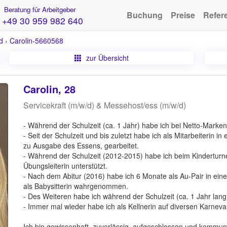
Beratung für Arbeitgeber
Buchung
Preise
Refer
+49 30 959 982 640
d
›
Carolin-5660568
zur Übersicht
Carolin, 28
Servicekraft (m/w/d) & Messehost/ess (m/w/d)
- Während der Schulzeit (ca. 1 Jahr) habe ich bei Netto-Marken-
- Seit der Schulzeit und bis zuletzt habe ich als Mitarbeiterin 
zu Ausgabe des Essens, gearbeitet.
- Während der Schulzeit (2012-2015) habe ich beim Kinderturne
Übungsleiterin unterstützt.
- Nach dem Abitur (2016) habe ich 6 Monate als Au-Pair in eine
als Babysitterin wahrgenommen.
- Des Weiteren habe ich während der Schulzeit (ca. 1 Jahr lang
- Immer mal wieder habe ich als Kellnerin auf diversen Karneva
Ich bin gewissenhaft, zuverlässig, aufgeschlossen und kommuni