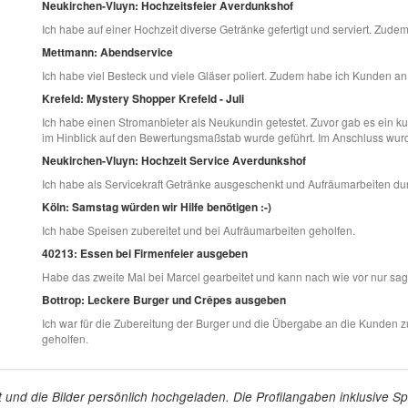
Neukirchen-Vluyn: Hochzeitsfeier Averdunkshof
Ich habe auf einer Hochzeit diverse Getränke gefertigt und serviert. Zude
Mettmann: Abendservice
Ich habe viel Besteck und viele Gläser poliert. Zudem habe ich Kunden an
Krefeld: Mystery Shopper Krefeld - Juli
Ich habe einen Stromanbieter als Neukundin getestet. Zuvor gab es ein k
im Hinblick auf den Bewertungsmaßstab wurde geführt. Im Anschluss wurde
Neukirchen-Vluyn: Hochzeit Service Averdunkshof
Ich habe als Servicekraft Getränke ausgeschenkt und Aufräumarbeiten dur
Köln: Samstag würden wir Hilfe benötigen :-)
Ich habe Speisen zubereitet und bei Aufräumarbeiten geholfen.
40213: Essen bei Firmenfeier ausgeben
Habe das zweite Mal bei Marcel gearbeitet und kann nach wie vor nur sag
Bottrop: Leckere Burger und Crêpes ausgeben
Ich war für die Zubereitung der Burger und die Übergabe an die Kunden 
geholfen.
tellt und die Bilder persönlich hochgeladen. Die Profilangaben inklusiv