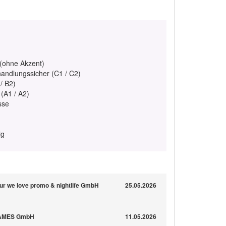
 (ohne Akzent)
handlungssicher (C1 / C2)
/ B2)
 (A1 / A2)
sse
ig
ur we love promo & nightlife GmbH
25.05.2026
GAMES GmbH
11.05.2026