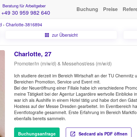
Beratung für Arbeitgeber
Buchung
Preise
Refer
+49 30 959 982 640
d
›
Charlotte-3816894
zur Übersicht
Charlotte, 27
Promoter/in (m/w/d) & Messehost/ess (m/w/d)
Ich studiere derzeit im Bereich Wirtschaft an der TU Chemnitz u
Bereichen Promotion, Service und Event mit.
Bei der Neueröffnung einer Filiale habe ich verschiedene Prom
meine Tätigkeit bei der Agentur Lagardère wertvolle Einblicke 
war ich als Aushilfe in einem Hotel tätig und habe dort den Gäs
Hostess auf der Messe Dresden gearbeitet. Im Eventbereich ha
Eventfotografie gesammelt. Erste Erfahrung im Bereich Markt
ebenfalls bereits sammeln.
Buchungsanfrage
Sedcard als PDF öffnen