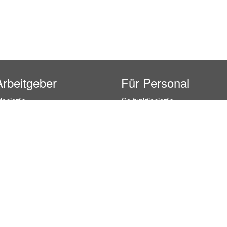
Arbeitgeber
Für Personal
ioniert's
So funktioniert's
gsanfrage
Registrierung
icherheit durch AÜG
Anstellungsverhältnis
& Leistungen
Gehälter-Übersicht
eferenzen
Erfahrungsberichte
 Personal
Hostess Jobs
on Personal
Promotion Jobs
 Personal
Service / Kellner Jobs
ersonal
Eventhelfer Jobs
andels Personal
Verkäufer / Kassierer Jobs