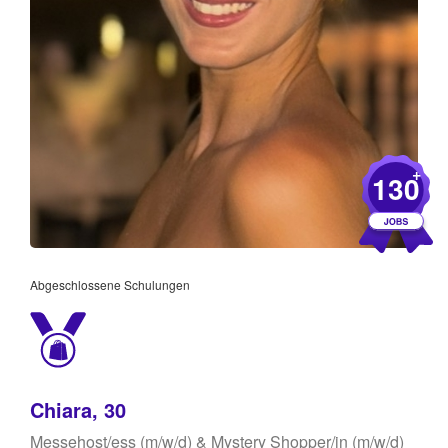
+
130
Abgeschlossene Schulungen
Chiara, 30
Messehost/ess (m/w/d) & Mystery Shopper/in (m/w/d)