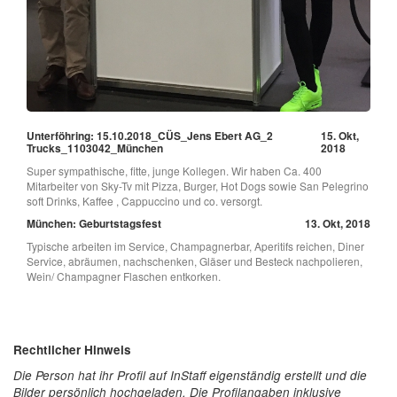
Unterföhring: 15.10.2018_CÜS_Jens Ebert AG_2
15. Okt,
Trucks_1103042_München
2018
Super sympathische, fitte, junge Kollegen. Wir haben Ca. 400
Mitarbeiter von Sky-Tv mit Pizza, Burger, Hot Dogs sowie San Pelegrino
soft Drinks, Kaffee , Cappuccino und co. versorgt.
München: Geburtstagsfest
13. Okt, 2018
Typische arbeiten im Service, Champagnerbar, Aperitifs reichen, Diner
Service, abräumen, nachschenken, Gläser und Besteck nachpolieren,
Wein/ Champagner Flaschen entkorken.
Rechtlicher Hinweis
Die Person hat ihr Profil auf InStaff eigenständig erstellt und die
Bilder persönlich hochgeladen. Die Profilangaben inklusive