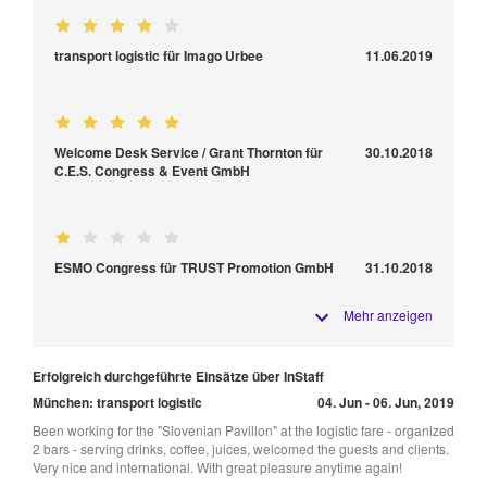
transport logistic für Imago Urbee
11.06.2019
Welcome Desk Service / Grant Thornton für
30.10.2018
C.E.S. Congress & Event GmbH
ESMO Congress für TRUST Promotion GmbH
31.10.2018
Mehr anzeigen
Erfolgreich durchgeführte Einsätze über InStaff
München: transport logistic
04. Jun - 06. Jun, 2019
Been working for the "Slovenian Pavillon" at the logistic fare - organized
2 bars - serving drinks, coffee, juices, welcomed the guests and clients.
Very nice and international. With great pleasure anytime again!