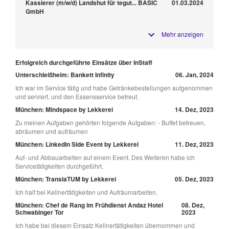
Kassierer (m/w/d) Landshut für tegut... BASIC
01.03.2024
GmbH
Mehr anzeigen
Erfolgreich durchgeführte Einsätze über InStaff
Unterschleißheim: Bankett Infinity
06. Jan, 2024
Ich war im Service tätig und habe Getränkebestellungen aufgenommen
und serviert, und den Essensservice betreut.
München: Mindspace by Lekkerei
14. Dez, 2023
Zu meinen Aufgaben gehörten folgende Aufgaben: - Buffet betreuen,
abräumen und aufräumen
München: LinkedIn Side Event by Lekkerei
11. Dez, 2023
Auf- und Abbauarbeiten auf einem Event. Des Weiteren habe ich
Servicetätigkeiten durchgeführt.
München: TranslaTUM by Lekkerei
05. Dez, 2023
Ich half bei Kellnertätigkeiten und Aufräumarbeiten.
München: Chef de Rang im Frühdienst Andaz Hotel
08. Dez,
Schwabinger Tor
2023
Ich habe bei diesem Einsatz Kellnertätigkeiten übernommen und